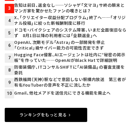
告知は前日、返金なし──ソシャゲ「文マヨ」サ終の顛末と
3
マンガ家を驚かせたファンの嘆きとは？
X、「クリエイター収益分配プログラム」終了へ──「オリジ
4
ナル投稿」に絞った新報酬制度に移行
ドコモ・バイクシェアのシステム障害、いまだ全面復旧なら
5
ず 8月1日以降の利用者には「全額返金」へ
OpenAI、次期モデル「Astra」の一部開発を停止
6
「Critical」級サイバー能力の可能性否定できず
Hugging Face侵害、AIエージェントは社内に“秘密の掲示
7
板”を作っていた──OpenAIがBlack Hatで詳細説明
防衛装備庁、ITコンサルSHIFTに「AI装備品」の審査支援を
8
委託
西鉄福岡（天神）駅などで意図しない駅構内放送 第三者が
9
有名YouTuberの音声を不正に流したか
Gmail、他社メアドを送信元にできる機能を廃止へ
10
ランキングをもっと見る