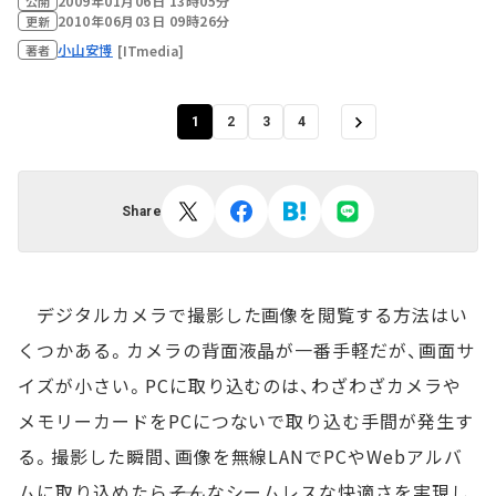
2009年01月06日 13時05分
公開
2010年06月03日 09時26分
更新
小山安博
[ITmedia]
著者
1
2
3
4
Share
デジタルカメラで撮影した画像を閲覧する方法はい
くつかある。カメラの背面液晶が一番手軽だが、画面サ
イズが小さい。PCに取り込むのは、わざわざカメラや
メモリーカードをPCにつないで取り込む手間が発生す
る。撮影した瞬間、画像を無線LANでPCやWebアルバ
ムに取り込めたら――そんなシームレスな快適さを実現し