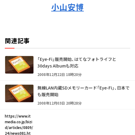
小山安博
関連記事
「Eye-Fi」販売開始、はてなフォトライフと
30days Albumも対応
2008年12月22日 18時20分
無線LAN内蔵SDメモリーカード「Eye-Fi」、日本で
も販売開始
2008年12月03日 20時28分
https://www.it
media.co.jp/bizi
d/articles/0809/
24/news081.ht