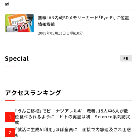
ml
無線LAN内蔵SDメモリーカード「Eye-Fi」に位置
情報機能
2008年05月13日 17時10分
Special
PR
アクセスランキング
「うんこ移植」でピーナツアレルギー改善、15人中6人が数
粒食べられるように ヒトの実証は初 Science系列誌掲
1
載
「就活に生成AI利用」ほぼ全員に 面接で内容追及され困惑
2
も