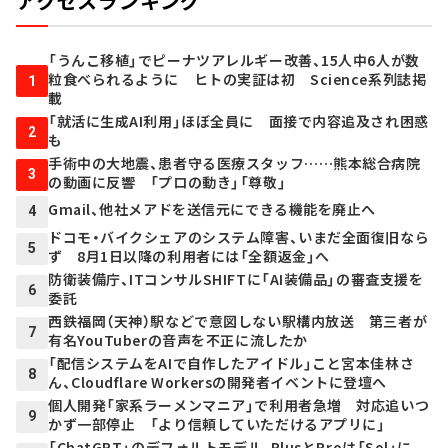
アクセスランキング
「うんこ移植」でピーナツアレルギー改善、15人中6人が数
粒食べられるように ヒトの実証は初 Science系列誌掲
1
載
「就活に生成AI利用」ほぼ全員に 面接で内容追及され困惑
2
も
手術中の大地震、患者守る医療スタッフ……熊本総合病院
3
の動画に反響 「プロの動き」「尊敬」
Gmail、他社メアドを送信元にできる機能を廃止へ
4
ドコモ・バイクシェアのシステム障害、いまだ全面復旧なら
5
ず 8月1日以降の利用者には「全額返金」へ
防衛装備庁、ITコンサルSHIFTに「AI装備品」の審査支援を
6
委託
西鉄福岡（天神）駅などで意図しない駅構内放送 第三者が
7
有名YouTuberの音声を不正に流したか
「配信システムをAIで自作したアイドル」こと宮本佳林さ
8
ん、Cloudflare Workersの開発者イベントに登壇へ
個人開発「家系ラーメンマニア」で利用者急増 対応追いつ
9
かず一部停止 「より信頼していただけるアプリに」
「ChatGPT」のデフォルトモデル、PlusとProは「Sol」に、