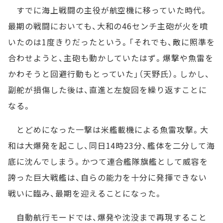
すでに海上戦闘の主役が航空機に移っていた時代。
最期の戦闘においても、大和の46センチ主砲が火を噴
いたのは1度きりだったという。「それでも、敵に照準を
合わせようと、主砲も動かしていたはず。爆撃や魚雷を
かわそうと回避行動もとっていた」（天野氏）。しかし、
副舵が損傷した後は、直進と左旋回を繰り返すことに
なる。
とどめになった一撃は米艦載機による魚雷攻撃。大
和は大爆発を起こし、同日14時23分、艦体を二分して海
底に沈んでしまう。かつて連合艦隊旗艦として威容を
誇った巨大戦艦は、自らの能力を十分に発揮できない
戦いに臨み、最期を迎えることになった。
自動航行モードでは、爆発や沈没まで再現すること