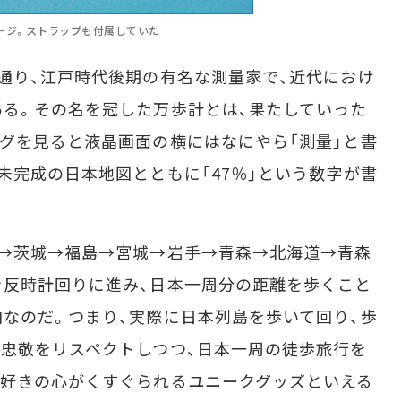
ージ。ストラップも付属していた
通り、江戸時代後期の有名な測量家で、近代におけ
る。その名を冠した万歩計とは、果たしていった
グを見ると液晶画面の横にはなにやら「測量」と書
未完成の日本地図とともに「47％」という数字が書
→茨城→福島→宮城→岩手→青森→北海道→青森
を反時計回りに進み、日本一周分の距離を歩くこと
なのだ。つまり、実際に日本列島を歩いて回り、歩
忠敬をリスペクトしつつ、日本一周の徒歩旅行を
図好きの心がくすぐられるユニークグッズといえる