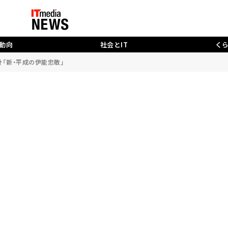
動向
社会とIT
く
「新・平成の伊能忠敬」