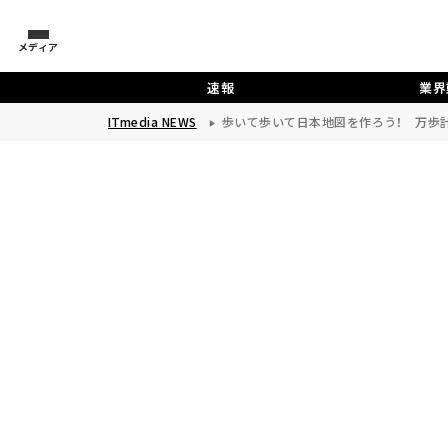
メディア
速報
業界
ITmedia NEWS
歩いて歩いて日本地図を作ろう！ 万歩計