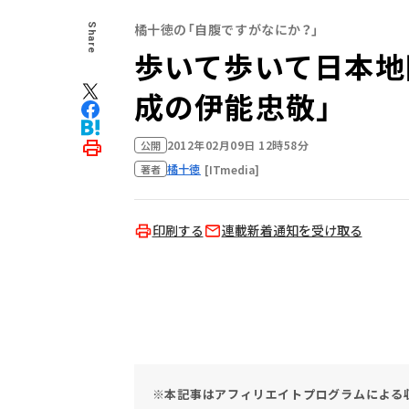
橘十徳の「自腹ですがなにか？」
Share
歩いて歩いて日本地
成の伊能忠敬」
2012年02月09日 12時58分
公開
橘十徳
[ITmedia]
著者
印刷する
連載新着通知を受け取る
※本記事はアフィリエイトプログラムによる