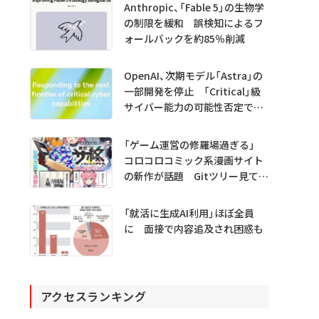
Anthropic、「Fable 5」の生物学
の制限を緩和 誤検知によるフ
ォールバックを約85％削減
OpenAI、次期モデル「Astra」の
一部開発を停止 「Critical」級
サイバー能力の可能性否定でき
ず
「ゲーム運営の修羅場過ぎる」
コロコロコミック系漫画サイト
の新作が話題 Gitツリー見てガ
チャ不具合の犯人探し
「就活に生成AI利用」ほぼ全員
に 面接で内容追及され困惑も
アクセスランキング