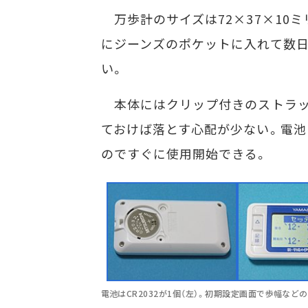
万歩計のサイズは72×37×10ミ
にジーンズのポケットに入れて数日
い。
本体にはクリップ付きのストラッ
ておけば落とす心配が少ない。電池は
のですぐに使用開始できる。
電池はCR2032が1個（左）。初期設定画面で歩幅など