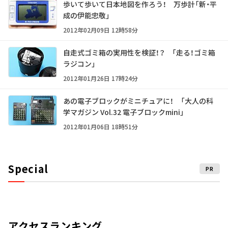
歩いて歩いて日本地図を作ろう！ 万歩計「新・平
成の伊能忠敬」
2012年02月09日 12時58分
自走式ゴミ箱の実用性を検証！？ 「走る！ゴミ箱
ラジコン」
2012年01月26日 17時24分
あの電子ブロックがミニチュアに！ 「大人の科
学マガジン Vol.32 電子ブロックmini」
2012年01月06日 18時51分
Special
PR
アクセスランキング