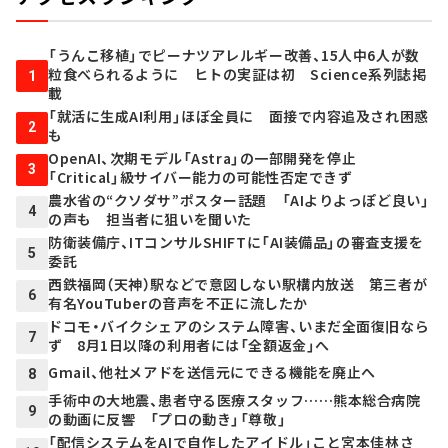
「うんこ移植」でピーナツアレルギー改善、15人中6人が数
粒食べられるように ヒトの実証は初 Science系列誌掲
1
載
「就活に生成AI利用」ほぼ全員に 面接で内容追及され困惑
2
も
OpenAI、次期モデル「Astra」の一部開発を停止
3
「Critical」級サイバー能力の可能性否定できず
農水省の“クソダサ”ポスター話題 「AIよりよっぽど良い」
4
の声も 担当者に狙いを聞いた
防衛装備庁、ITコンサルSHIFTに「AI装備品」の審査支援を
5
委託
西鉄福岡（天神）駅などで意図しない駅構内放送 第三者が
6
有名YouTuberの音声を不正に流したか
ドコモ・バイクシェアのシステム障害、いまだ全面復旧なら
7
ず 8月1日以降の利用者には「全額返金」へ
Gmail、他社メアドを送信元にできる機能を廃止へ
8
手術中の大地震、患者守る医療スタッフ……熊本総合病院
9
の動画に反響 「プロの動き」「尊敬」
「配信システムをAIで自作したアイドル」こと宮本佳林さ