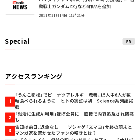
動戦士ガンダムZZ」など6作品を追加
2011年11月14日 21時21分
Special
PR
アクセスランキング
「うんこ移植」でピーナツアレルギー改善、15人中6人が数
粒食べられるように ヒトの実証は初 Science系列誌掲
1
載
「就活に生成AI利用」ほぼ全員に 面接で内容追及され困惑
2
も
告知は前日、返金なし──ソシャゲ「文マヨ」サ終の顛末と
3
マンガ家を驚かせたファンの嘆きとは？