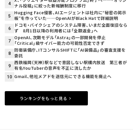
X、「クリエイター収益分配プログラム」終了へ──「オリジ
4
ナル投稿」に絞った新報酬制度に移行
Hugging Face侵害、AIエージェントは社内に“秘密の掲示
5
板”を作っていた──OpenAIがBlack Hatで詳細説明
ドコモ・バイクシェアのシステム障害、いまだ全面復旧なら
6
ず 8月1日以降の利用者には「全額返金」へ
OpenAI、次期モデル「Astra」の一部開発を停止
7
「Critical」級サイバー能力の可能性否定できず
防衛装備庁、ITコンサルSHIFTに「AI装備品」の審査支援を
8
委託
西鉄福岡（天神）駅などで意図しない駅構内放送 第三者が
9
有名YouTuberの音声を不正に流したか
Gmail、他社メアドを送信元にできる機能を廃止へ
10
ランキングをもっと見る