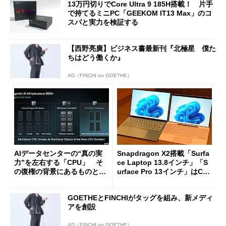
13万円切りでCore Ultra 9 185H搭載！ 片手
で持てるミニPC「GEEKOM IT13 Max」のコ
スパと実力を検証する
【西野亮廣】ビジネス書最新刊『北極星 僕た
ちはどう働くか』
AD（FINCHI on GOETHE）
AIデータセンターの“真の実
Snapdragon X2搭載「Surfa
力”を左右する「CPU」 そ
ce Laptop 13.8インチ」「S
の復権の背景にあるものと
urface Pro 13インチ」はCop
は？
ilot+ PCの“完成形”？ 外観
をじっくりとチェックしてみ
GOETHEとFINCHIがタッグを組み、新メディ
た
アを創設
AD（FINCHI on GOETHE）