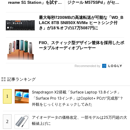
reame S1 Station」を試す
ジクール M575SPd」がセー
見えた長所と短所
ルで33％オフの5280円に
最大毎秒7200MBの高速転送が可能な「WD_B
LACK 8TB SN850X NVMe ヒートシンク付
き」が18％オフの17万5087円に
FIIO、スティック型デザイン筐体を採用したポ
ータブルオーディオプレーヤー
Recommended by
記事ランキング
Snapdragon X2搭載「Surface Laptop 13.8インチ」
「Surface Pro 13インチ」はCopilot+ PCの“完成形”？
外観をじっくりとチェックしてみた
アイオーデータの価格改定、一部モデルは25万円超の大
幅値上げに