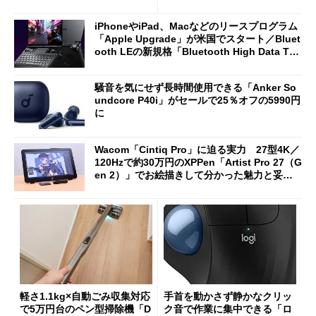
2万4980円に
ノミクスチェア「LiberNovo
Omni Gen」を試す
iPhoneやiPad、Macなどのリースプログラム
「Apple Upgrade」が米国でスタート／Bluet
ooth LEの新規格「Bluetooth High Data Thr
oughput」が明...
騒音を気にせず長時間使用できる「Anker So
undcore P40i」がセールで25％オフの5990円
に
Wacom「Cintiq Pro」に迫る実力 27型4K／
120Hzで約30万円のXPPen「Artist Pro 27（G
en 2）」でお絵描きして分かった魅力と妥協
点
軽さ1.1kg×自動ごみ収集対応
手首を動かさず静かなクリッ
で5万円台のペン型掃除機「D
ク音で作業に集中できる「ロ