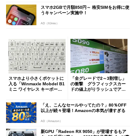
スマホ2GBで月額850円～ 格安SIMをお得に使
うキャンペーン実施中！
AD（IIJmio）
スマホより小さくポケットに
「全グレードで2～3割増し」
入る「Winmaxle Mobdel B1
の衝撃 グラフィックスカー
ミニ ワイヤレス キーボー
ドの値上がりラッシュでアキ
ド」がセールで10％オフの37
バの購入制限が深刻化
94円に
「え、こんなセールやってたの？」80％OFF
以上が続々登場！Amazonの本気が凄すぎる
AD（Amazon）
新GPU「Radeon RX 9050」が登場するもア