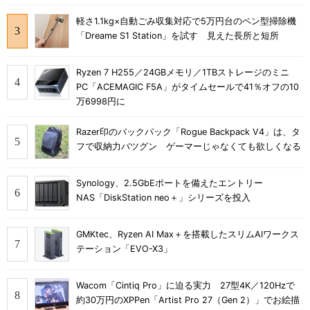
軽さ1.1kg×自動ごみ収集対応で5万円台のペン型掃除機
「Dreame S1 Station」を試す 見えた長所と短所
Ryzen 7 H255／24GBメモリ／1TBストレージのミニ
PC「ACEMAGIC F5A」がタイムセールで41％オフの10
万6998円に
Razer印のバックパック「Rogue Backpack V4」は、タ
フで収納力バツグン ゲーマーじゃなくても欲しくなる
Synology、2.5GbEポートを備えたエントリー
NAS「DiskStation neo＋」シリーズを投入
GMKtec、Ryzen AI Max＋を搭載したスリムAIワークス
テーション「EVO-X3」
Wacom「Cintiq Pro」に迫る実力 27型4K／120Hzで
約30万円のXPPen「Artist Pro 27（Gen 2）」でお絵描