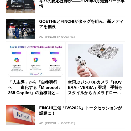
キバの反応は静か――2026年8月最新パーツ事
情
GOETHEとFINCHIがタッグを組み、新メディ
アを創設
AD（FINCHI on GOETHE）
「人主導」から「自律実行」
空飛ぶジンバルカメラ「HOV
へ――進化する「Microsoft
ERAir VERSA」登場 手持ち
365 Copilot」の新機能とエ
スタイルからカメラドローン
ージェントAIの現在地
に合体変形
FINCHI主催「IVS2026」トークセッションが
話題に！
AD（FINCHI on GOETHE）