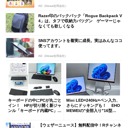
AD（Dreaw合同会社）
Razer印のバックパック「Rogue Backpack V
4」は、タフで収納力バツグン ゲーマーじゃ
なくても欲しくなる
SNSアカウントを着実に成長。実はみんなココ
使ってます。
AD（Dreaw合同会社）
キーボードの中にPCが丸ごと
Mini LED×240Hz×ペン入力、
イン！ HPが切り開く新ジャ
さらにドッキングも！ EHO
ンル「キーボード内蔵PC」の
MEWEIの"全部入り"16型モ
使い勝手を徹底検証
バイルディスプレイ「TM-16
0PW」徹底レビュー
【ウェザーニュース】無料配信中！Rチャンネ