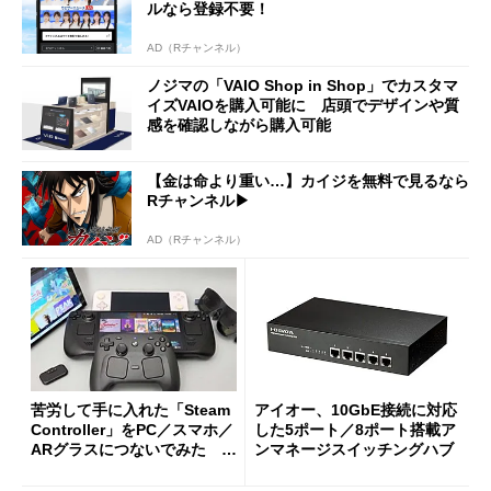
ルなら登録不要！
AD（Rチャンネル）
ノジマの「VAIO Shop in Shop」でカスタマ
イズVAIOを購入可能に 店頭でデザインや質
感を確認しながら購入可能
【金は命より重い…】カイジを無料で見るなら
Rチャンネル▶︎
AD（Rチャンネル）
苦労して手に入れた「Steam
アイオー、10GbE接続に対応
Controller」をPC／スマホ／
した5ポート／8ポート搭載ア
ARグラスにつないでみた ゲ
ンマネージスイッチングハブ
ーム体験や実用性は？