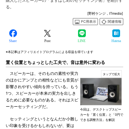
購入したスピーカーの「まずはじめのセッティング術」を紹介す
る。
[野村ケンジ，ITmedia]
PC用表示
関連情報
Share
Post
LINE
Hatena
※本記事はアフィリエイトプログラムによる収益を得ています
置く位置とちょっとした工夫で、音は意外に変わる
スピーカーは、そのものの素性や実力
のほかにアンプとの相性などにも音質が
影響されやすい傾向を持っている。もう
1つ、スピーカーが本来の実力を出しき
るために必要なものがある。それはスピ
ーカーセッティングだ。
今回は、デスクトップスピー
カーを「置く位置」と「0円で
セッティングというとなんだか小難し
できる調整方法」を解説
い印象を受けるかもしれないが、要は