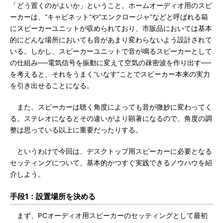
「どう置くのがよいか」ということ。ホームオーディオ用のスピ
ーカーは、“キャビネット”や“エンクロージャ”などと呼ばれる箱
にスピーカーユニットが収められており、市販品においては基本
的にどんな場所においても音があまり変わらないよう設計されて
いる。しかし、スピーカーユニットで音が鳴るスピーカーとして
の仕組み──電気信号を振動に変えて空気の疎密波を作り出す──
を考えると、それをうまく“いなす”ことでスピーカー本来の実力
を引き出せることになる。
また、スピーカーは聴く角度によっても音が微妙に変わってく
る。ステレオになるとその違いがより顕著になるので、角度の調
整は思っている以上に重要だったりする。
というわけで今回は、デスクトップ用スピーカーに必要となる
セッティングについて、基本的かつすぐ実践できるノウハウを紹
介しよう。
手段1：設置場所を決める
まず、PCオーディオ用スピーカーのセッティングとして最初