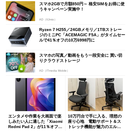
スマホ2GBで月額850円～ 格安SIMをお得に使
うキャンペーン実施中！
AD（IIJmio）
Ryzen 7 H255／24GBメモリ／1TBストレー
ジのミニPC「ACEMAGIC F5A」がタイムセー
ルで41％オフの10万6998円に
スマホの写真／動画をもう一段安全に 買い切
りクラウドストレージ
AD（ITmedia Mobile）
エンタメや作業を大画面で楽
10万円台で手に入る、理想の
しみたい人に適した「Xiaomi
座り心地 電動サポート＆ス
Redmi Pad 2」が11％オフの
トレッチ機能が魅力のエルゴ