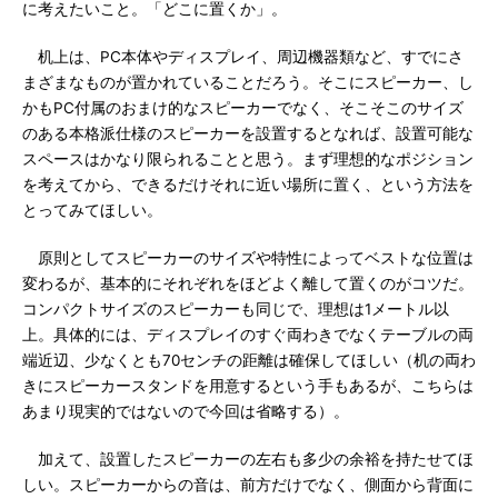
に考えたいこと。「どこに置くか」。
机上は、PC本体やディスプレイ、周辺機器類など、すでにさ
まざまなものが置かれていることだろう。そこにスピーカー、し
かもPC付属のおまけ的なスピーカーでなく、そこそこのサイズ
のある本格派仕様のスピーカーを設置するとなれば、設置可能な
スペースはかなり限られることと思う。まず理想的なポジション
を考えてから、できるだけそれに近い場所に置く、という方法を
とってみてほしい。
原則としてスピーカーのサイズや特性によってベストな位置は
変わるが、基本的にそれぞれをほどよく離して置くのがコツだ。
コンパクトサイズのスピーカーも同じで、理想は1メートル以
上。具体的には、ディスプレイのすぐ両わきでなくテーブルの両
端近辺、少なくとも70センチの距離は確保してほしい（机の両わ
きにスピーカースタンドを用意するという手もあるが、こちらは
あまり現実的ではないので今回は省略する）。
加えて、設置したスピーカーの左右も多少の余裕を持たせてほ
しい。スピーカーからの音は、前方だけでなく、側面から背面に