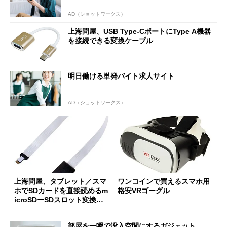
AD（ショットワークス）
上海問屋、USB Type-CポートにType A機器
を接続できる変換ケーブル
明日働ける単発バイト求人サイト
AD（ショットワークス）
上海問屋、タブレット／スマ
ワンコインで買えるスマホ用
ホでSDカードを直接読めるm
格安VRゴーグル
icroSDーSDスロット変換ア
ダプタ
部屋を一瞬で没入空間にするガジェット