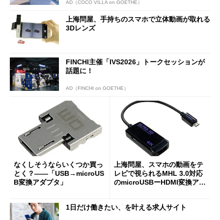
AD（COCO VILLA on GOETHE）
上海問屋、手持ちのスマホで立体動画が取れる
3Dレンズ
FINCHI主催「IVS2026」トークセッションが
話題に！
AD（FINCHI on GOETHE）
なくしそうならいくつか買っ
上海問屋、スマホの動画をテ
とく？――「USB→microUS
レビで視られるMHL 3.0対応
B変換アダプタ」
のmicroUSBーHDMI変換アダ
プタ
1日だけ働きたい、を叶える求人サイト