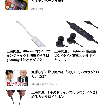
うキャンペーン実施中！
AD（IIJmio）
上海問屋、iPhone 7にイヤフ
上海問屋、Lightning接続型
ォンジャックを増設できるLi
の2ドライバ搭載カナル型イ
ghtning外付けアダプタ
ヤフォン
頑張らずに取り組める「太りにくいカラダづく
り」とは？
AD（森永乳業株式会社）
上海問屋、6基のドライバでサラウンドを楽し
めるカナル型イヤホン