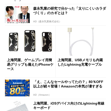
森永乳業の研究で分かった「太りにくいカラダ
づくり」のカギとは？
AD（森永乳業株式会社）
上海問屋、ゲームプレイ用簡
上海問屋、USBメモリも内蔵
易グリップも備えたiPhoneケ
したLightning充電ケーブル
ース
「え、こんなセールやってたの？」80％OFF
以上が続々登場！Amazonの本気が凄すぎる
AD（Amazon）
上海問屋、iOSデバイス向けのLightning有線
キーボード