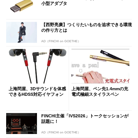
小型アダプタ
【西野亮廣】つくりたいものを追求できる環境
の作り方とは
AD（FINCHI on GOETHE）
上海問屋、3Dサウンドを体感
上海問屋、ペン先1.4mmの充
できるHDSS対応イヤフォン
電式極細スタイラスペン
FINCHI主催「IVS2026」トークセッションが
話題に！
AD（FINCHI on GOETHE）