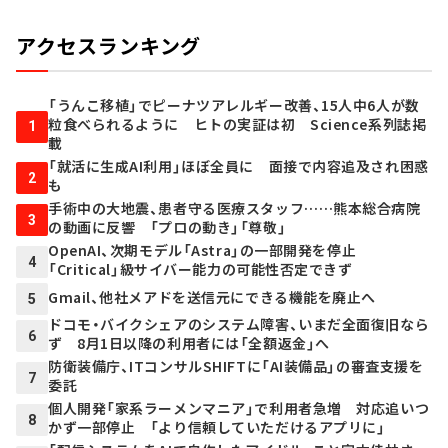
アクセスランキング
「うんこ移植」でピーナツアレルギー改善、15人中6人が数
粒食べられるように ヒトの実証は初 Science系列誌掲
1
載
「就活に生成AI利用」ほぼ全員に 面接で内容追及され困惑
2
も
手術中の大地震、患者守る医療スタッフ……熊本総合病院
3
の動画に反響 「プロの動き」「尊敬」
OpenAI、次期モデル「Astra」の一部開発を停止
4
「Critical」級サイバー能力の可能性否定できず
Gmail、他社メアドを送信元にできる機能を廃止へ
5
ドコモ・バイクシェアのシステム障害、いまだ全面復旧なら
6
ず 8月1日以降の利用者には「全額返金」へ
防衛装備庁、ITコンサルSHIFTに「AI装備品」の審査支援を
7
委託
個人開発「家系ラーメンマニア」で利用者急増 対応追いつ
8
かず一部停止 「より信頼していただけるアプリに」