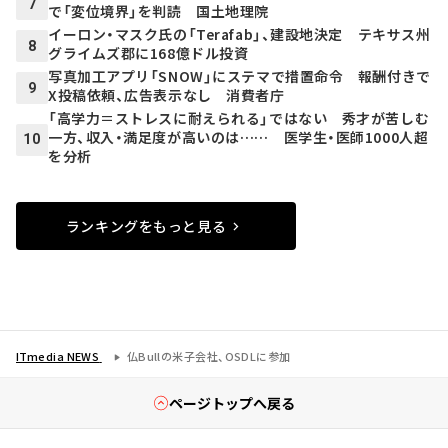
7
で「変位境界」を判読 国土地理院
イーロン・マスク氏の「Terafab」、建設地決定 テキサス州
8
グライムズ郡に168億ドル投資
写真加工アプリ「SNOW」にステマで措置命令 報酬付きで
9
X投稿依頼、広告表示なし 消費者庁
「高学力＝ストレスに耐えられる」ではない 秀才が苦しむ
一方、収入・満足度が高いのは…… 医学生・医師1000人超
10
を分析
ランキングをもっと見る
ITmedia NEWS
仏Bullの米子会社、OSDLに参加
ページトップへ戻る