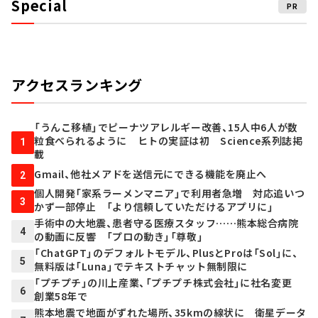
Special
PR
アクセスランキング
「うんこ移植」でピーナツアレルギー改善、15人中6人が数
粒食べられるように ヒトの実証は初 Science系列誌掲
1
載
Gmail、他社メアドを送信元にできる機能を廃止へ
2
個人開発「家系ラーメンマニア」で利用者急増 対応追いつ
3
かず一部停止 「より信頼していただけるアプリに」
手術中の大地震、患者守る医療スタッフ……熊本総合病院
4
の動画に反響 「プロの動き」「尊敬」
「ChatGPT」のデフォルトモデル、PlusとProは「Sol」に、
5
無料版は「Luna」でテキストチャット無制限に
「プチプチ」の川上産業、「プチプチ株式会社」に社名変更
6
創業58年で
熊本地震で地面がずれた場所、35kmの線状に 衛星データ