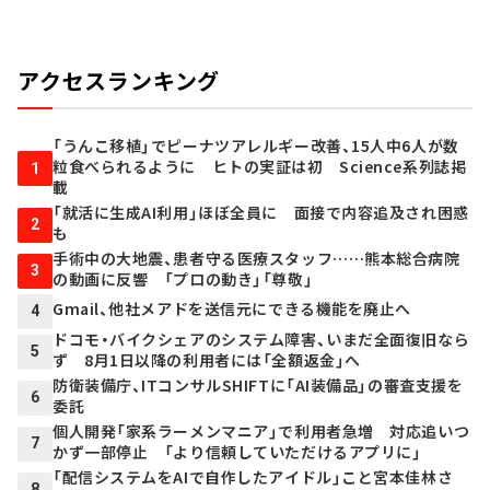
アクセスランキング
「うんこ移植」でピーナツアレルギー改善、15人中6人が数
粒食べられるように ヒトの実証は初 Science系列誌掲
1
載
「就活に生成AI利用」ほぼ全員に 面接で内容追及され困惑
2
も
手術中の大地震、患者守る医療スタッフ……熊本総合病院
3
の動画に反響 「プロの動き」「尊敬」
Gmail、他社メアドを送信元にできる機能を廃止へ
4
ドコモ・バイクシェアのシステム障害、いまだ全面復旧なら
5
ず 8月1日以降の利用者には「全額返金」へ
防衛装備庁、ITコンサルSHIFTに「AI装備品」の審査支援を
6
委託
個人開発「家系ラーメンマニア」で利用者急増 対応追いつ
7
かず一部停止 「より信頼していただけるアプリに」
「配信システムをAIで自作したアイドル」こと宮本佳林さ
8