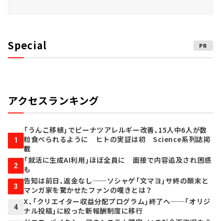
Special
PR
アクセスランキング
「うんこ移植」でピーナツアレルギー改善、15人中6人が数
粒食べられるように ヒトの実証は初 Science系列誌掲
1
載
「就活に生成AI利用」ほぼ全員に 面接で内容追及され困惑
2
も
告知は前日、返金なし──ソシャゲ「文マヨ」サ終の顛末と
3
マンガ家を驚かせたファンの嘆きとは？
X、「クリエイター収益分配プログラム」終了へ──「オリジ
4
ナル投稿」に絞った新報酬制度に移行