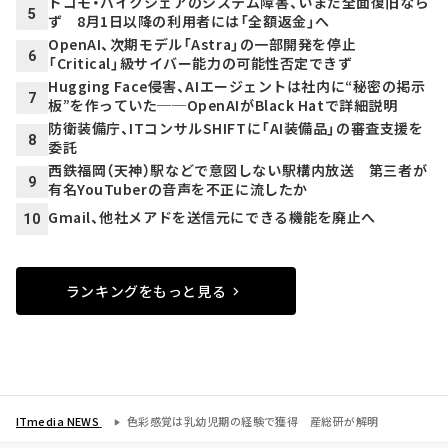
ドコモ・バイクシェアのシステム障害、いまだ全面復旧なら
5
ず 8月1日以降の利用者には「全額返金」へ
OpenAI、次期モデル「Astra」の一部開発を停止
6
「Critical」級サイバー能力の可能性否定できず
Hugging Face侵害、AIエージェントは社内に“秘密の掲示
7
板”を作っていた──OpenAIがBlack Hatで詳細説明
防衛装備庁、ITコンサルSHIFTに「AI装備品」の審査支援を
8
委託
西鉄福岡（天神）駅などで意図しない駅構内放送 第三者が
9
有名YouTuberの音声を不正に流したか
Gmail、他社メアドを送信元にできる機能を廃止へ
10
ランキングをもっと見る
ITmedia NEWS
色彩感覚は乳幼児期の経験で獲得 産総研が解明