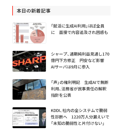
本日の新着記事
「就活に生成AI利用」ほぼ全員
に 面接で内容追及され困惑も
シャープ、通期純利益見通し170
億円下方修正 円安など影響
AIサーバは9月に参入
「声」の権利明記 生成AIで無断
利用、法務省が民事責任の解釈
指針を公表
KDDI、社内の全システムで脆弱
性診断へ 1220万人分漏えいで
「未知の脆弱性と片付けない」