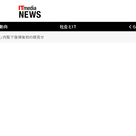
動向
社会とIT
く
 mini」内覧で復帰後初の顔見せ