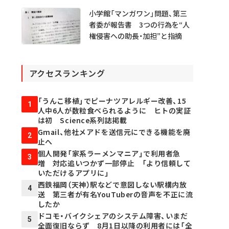
小学館「マンガワン」問題、第三
者委が報告書 3つの行為を“人
権侵害への助長・加担”と指摘
アクセスランキング
「うんこ移植」でピーナツアレルギー改善、15
1
人中6人が数粒食べられるように ヒトの実証
は初 Science系列誌掲載
Gmail、他社メアドを送信元にできる機能を廃
2
止へ
個人開発「家系ラーメンマニア」で利用者急
3
増 対応追いつかず一部停止 「より信頼して
いただけるアプリに」
西鉄福岡（天神）駅などで意図しない駅構内放
4
送 第三者が有名YouTuberの音声を不正に流
したか
ドコモ・バイクシェアのシステム障害、いまだ
5
全面復旧ならず 8月1日以降の利用者には「全