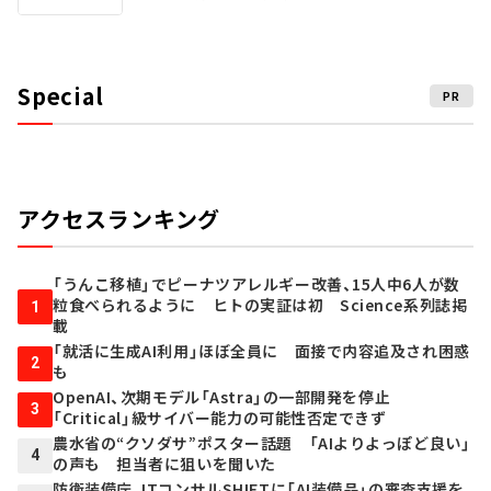
Special
PR
アクセスランキング
「うんこ移植」でピーナツアレルギー改善、15人中6人が数
粒食べられるように ヒトの実証は初 Science系列誌掲
1
載
「就活に生成AI利用」ほぼ全員に 面接で内容追及され困惑
2
も
OpenAI、次期モデル「Astra」の一部開発を停止
3
「Critical」級サイバー能力の可能性否定できず
農水省の“クソダサ”ポスター話題 「AIよりよっぽど良い」
4
の声も 担当者に狙いを聞いた
防衛装備庁、ITコンサルSHIFTに「AI装備品」の審査支援を