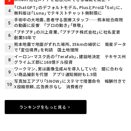
「ChatGPT」のデフォルトモデル、PlusとProは「Sol」に、
4
無料版は「Luna」でテキストチャット無制限に
手術中の大地震、患者守る医療スタッフ……熊本総合病院
5
の動画に反響 「プロの動き」「尊敬」
「プチプチ」の川上産業、「プチプチ株式会社」に社名変更
6
創業58年で
熊本地震で地面がずれた場所、35kmの線状に 衛星データ
7
で「変位境界」を判読 国土地理院
イーロン・マスク氏の「Terafab」、建設地決定 テキサス州
8
グライムズ郡に168億ドル投資
ワークマン、実は画像生成AIを導入していた 間に合わな
9
い商品撮影を代替 アプリ通知開封も1.5倍
写真加工アプリ「SNOW」にステマで措置命令 報酬付きで
10
X投稿依頼、広告表示なし 消費者庁
ランキングをもっと見る