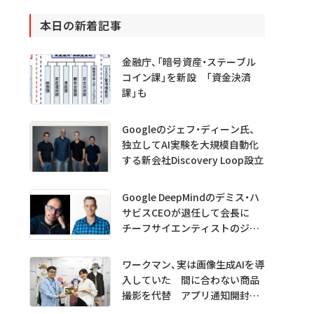
本日の新着記事
金融庁、「暗号資産・ステーブル
コイン課」を新設 「資金決済
課」も
Googleのジェフ・ディーン氏、
独立してAI実験を大規模自動化
する新会社Discovery Loop設立
Google DeepMindのデミス・ハ
サビスCEOが退任して会長に
チーフサイエンティストのジェ
フ・ディーン氏は独立へ
ワークマン、実は画像生成AIを導
入していた 間に合わない商品
撮影を代替 アプリ通知開封も
1.5倍