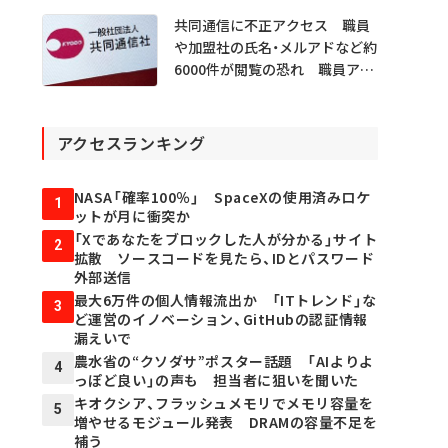
共同通信に不正アクセス 職員
や加盟社の氏名・メルアドなど約
6000件が閲覧の恐れ 職員アカ
ウント不正利用か
アクセスランキング
NASA「確率100％」 SpaceXの使用済みロケ
1
ットが月に衝突か
「Xであなたをブロックした人が分かる」サイト
2
拡散 ソースコードを見たら、IDとパスワード
外部送信
最大6万件の個人情報流出か 「ITトレンド」な
3
ど運営のイノベーション、GitHubの認証情報
漏えいで
農水省の“クソダサ”ポスター話題 「AIよりよ
4
っぽど良い」の声も 担当者に狙いを聞いた
キオクシア、フラッシュメモリでメモリ容量を
5
増やせるモジュール発表 DRAMの容量不足を
補う