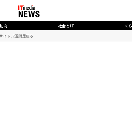
動向
社会とIT
く
サイト、2週間居座る