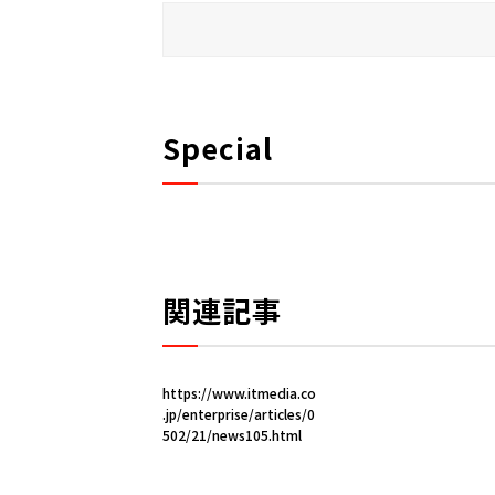
Special
関連記事
https://www.itmedia.co
.jp/enterprise/articles/0
502/21/news105.html