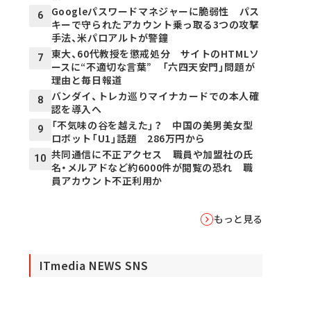
Googleパスワードマネジャーに脆弱性 パス
6
キーで守られたアカウント乗っ取る3つの攻撃
手法、米パロアルトが警鐘
東大、60代教授を懲戒処分 サイトのHTMLソ
7
ースに“不適切な言葉” 「六四天安門」問題が
理由と毎日報道
バンダイ、トレカ巡りマイナカードでの本人確
8
認を導入へ
「不気味の谷を越えた」？ 中国の美男美女型
9
ロボット「U1」話題 286万円から
共同通信に不正アクセス 職員や加盟社の氏
10
名・メルアドなど約6000件が閲覧の恐れ 職
員アカウント不正利用か
もっと見る
ITmedia NEWS SNS