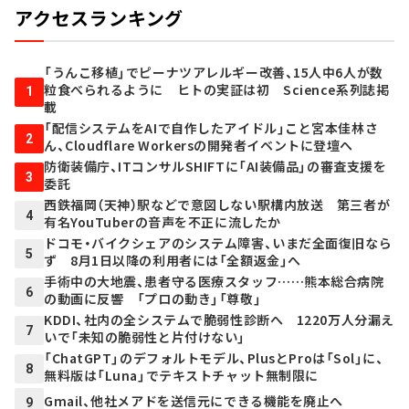
アクセスランキング
「うんこ移植」でピーナツアレルギー改善、15人中6人が数
粒食べられるように ヒトの実証は初 Science系列誌掲
1
載
「配信システムをAIで自作したアイドル」こと宮本佳林さ
2
ん、Cloudflare Workersの開発者イベントに登壇へ
防衛装備庁、ITコンサルSHIFTに「AI装備品」の審査支援を
3
委託
西鉄福岡（天神）駅などで意図しない駅構内放送 第三者が
4
有名YouTuberの音声を不正に流したか
ドコモ・バイクシェアのシステム障害、いまだ全面復旧なら
5
ず 8月1日以降の利用者には「全額返金」へ
手術中の大地震、患者守る医療スタッフ……熊本総合病院
6
の動画に反響 「プロの動き」「尊敬」
KDDI、社内の全システムで脆弱性診断へ 1220万人分漏え
7
いで「未知の脆弱性と片付けない」
「ChatGPT」のデフォルトモデル、PlusとProは「Sol」に、
8
無料版は「Luna」でテキストチャット無制限に
Gmail、他社メアドを送信元にできる機能を廃止へ
9