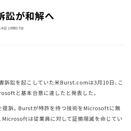
mの訴訟が和解へ
14日 19時37分
害訴訟を起こしていた米Burst.comは3月10日、こ
rosoftと基本合意に達したと発表した。
ftを提訴。Burstが特許を持つ技術をMicrosoftに無
Microsoftは従業員に対して証拠隠滅を命じてい