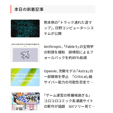
本日の新着記事
熊本県の「トラック通れた道マ
ップ」、日野コンピューターシス
テムが公開
Anthropic、「Fable 5」の生物学
の制限を緩和 誤検知によるフ
ォールバックを約85％削減
OpenAI、次期モデル「Astra」の
一部開発を停止 「Critical」級
サイバー能力の可能性否定でき
ず
「ゲーム運営の修羅場過ぎる」
コロコロコミック系漫画サイト
の新作が話題 Gitツリー見てガ
チャ不具合の犯人探し