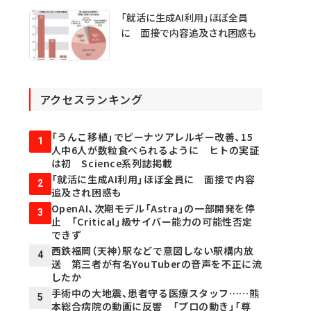
「就活に生成AI利用」ほぼ全員
に 面接で内容追及され困惑も
アクセスランキング
「うんこ移植」でピーナツアレルギー改善、15
1
人中6人が数粒食べられるように ヒトの実証
は初 Science系列誌掲載
「就活に生成AI利用」ほぼ全員に 面接で内容
2
追及され困惑も
OpenAI、次期モデル「Astra」の一部開発を停
3
止 「Critical」級サイバー能力の可能性否定
できず
西鉄福岡（天神）駅などで意図しない駅構内放
4
送 第三者が有名YouTuberの音声を不正に流
したか
手術中の大地震、患者守る医療スタッフ……熊
5
本総合病院の動画に反響 「プロの動き」「尊