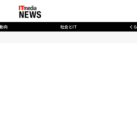
動向
社会とIT
く