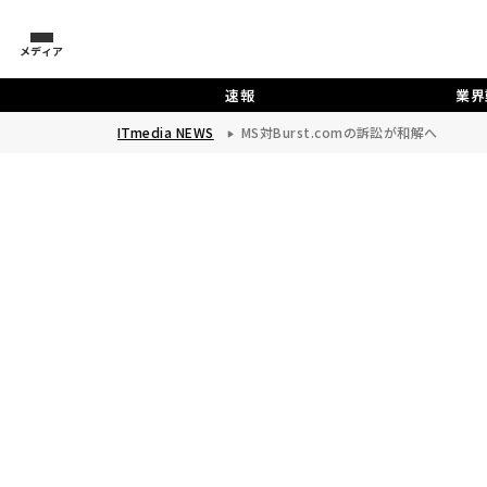
メディア
速報
業界
ITmedia NEWS
MS対Burst.comの訴訟が和解へ