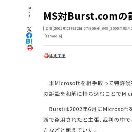
Share
MS対Burst.co
2005年03月12日 07時06分
2005年03月
公開
更新
[ITmedia]
印刷する
米Microsoftを相手取って特許侵
の訴訟を和解に持ち込むことでMic
Burstは2002年6月にMicroso
断で盗用されたと主張、裁判の中で、
たなどと訴えていた。