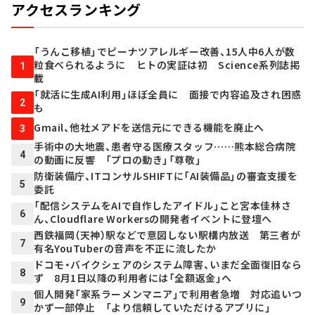
アクセスランキング
「うんこ移植」でピーナツアレルギー改善、15人中6人が数
粒食べられるように ヒトの実証は初 Science系列誌掲
1
載
「就活に生成AI利用」ほぼ全員に 面接で内容追及され困惑
2
も
Gmail、他社メアドを送信元にできる機能を廃止へ
3
手術中の大地震、患者守る医療スタッフ……熊本総合病院
4
の動画に反響 「プロの動き」「尊敬」
防衛装備庁、ITコンサルSHIFTに「AI装備品」の審査支援を
5
委託
「配信システムをAIで自作したアイドル」こと宮本佳林さ
6
ん、Cloudflare Workersの開発者イベントに登壇へ
西鉄福岡（天神）駅などで意図しない駅構内放送 第三者が
7
有名YouTuberの音声を不正に流したか
ドコモ・バイクシェアのシステム障害、いまだ全面復旧なら
8
ず 8月1日以降の利用者には「全額返金」へ
個人開発「家系ラーメンマニア」で利用者急増 対応追いつ
9
かず一部停止 「より信頼していただけるアプリに」