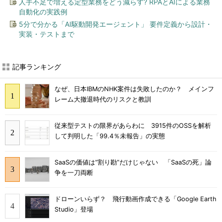
人手不足で増える定型業務をどう減らす? RPAとAIによる業務
自動化の実践例
5分で分かる「AI駆動開発エージェント」 要件定義から設計・
実装・テストまで
記事ランキング
なぜ、日本IBMのNHK案件は失敗したのか？ メインフ
レーム大撤退時代のリスクと教訓
従来型テストの限界があらわに 3915件のOSSを解析
して判明した「99.4％未報告」の実態
SaaSの価値は“割り勘”だけじゃない 「SaaSの死」論
争を一刀両断
ドローンいらず？ 飛行動画作成できる「Google Earth
Studio」登場