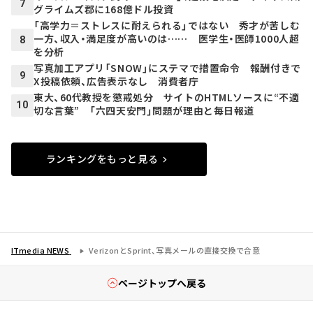
7
グライムズ郡に168億ドル投資
「高学力＝ストレスに耐えられる」ではない 秀才が苦しむ
一方、収入・満足度が高いのは…… 医学生・医師1000人超
8
を分析
写真加工アプリ「SNOW」にステマで措置命令 報酬付きで
9
X投稿依頼、広告表示なし 消費者庁
東大、60代教授を懲戒処分 サイトのHTMLソースに“不適
10
切な言葉” 「六四天安門」問題が理由と毎日報道
ランキングをもっと見る
ITmedia NEWS
VerizonとSprint、写真メールの直接交換で合意
ページトップへ戻る