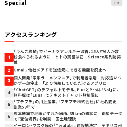
Special
PR
アクセスランキング
「うんこ移植」でピーナツアレルギー改善、15人中6人が数
粒食べられるように ヒトの実証は初 Science系列誌掲
1
載
Gmail、他社メアドを送信元にできる機能を廃止へ
2
個人開発「家系ラーメンマニア」で利用者急増 対応追いつ
3
かず一部停止 「より信頼していただけるアプリに」
「ChatGPT」のデフォルトモデル、PlusとProは「Sol」に、
4
無料版は「Luna」でテキストチャット無制限に
「プチプチ」の川上産業、「プチプチ株式会社」に社名変更
5
創業58年で
熊本地震で地面がずれた場所、35kmの線状に 衛星データ
6
で「変位境界」を判読 国土地理院
イーロン・マスク氏の「Terafab」、建設地決定 テキサス州