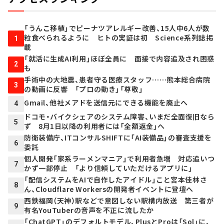
「うんこ移植」でピーナツアレルギー改善、15人中6人が数
粒食べられるように ヒトの実証は初 Science系列誌掲
1
載
「就活に生成AI利用」ほぼ全員に 面接で内容追及され困惑
2
も
手術中の大地震、患者守る医療スタッフ……熊本総合病院
3
の動画に反響 「プロの動き」「尊敬」
Gmail、他社メアドを送信元にできる機能を廃止へ
4
ドコモ・バイクシェアのシステム障害、いまだ全面復旧なら
5
ず 8月1日以降の利用者には「全額返金」へ
防衛装備庁、ITコンサルSHIFTに「AI装備品」の審査支援を
6
委託
個人開発「家系ラーメンマニア」で利用者急増 対応追いつ
7
かず一部停止 「より信頼していただけるアプリに」
「配信システムをAIで自作したアイドル」こと宮本佳林さ
8
ん、Cloudflare Workersの開発者イベントに登壇へ
西鉄福岡（天神）駅などで意図しない駅構内放送 第三者が
9
有名YouTuberの音声を不正に流したか
「ChatGPT」のデフォルトモデル、PlusとProは「Sol」に、