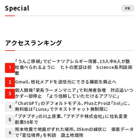
Special
PR
アクセスランキング
「うんこ移植」でピーナツアレルギー改善、15人中6人が数
粒食べられるように ヒトの実証は初 Science系列誌掲
1
載
Gmail、他社メアドを送信元にできる機能を廃止へ
2
個人開発「家系ラーメンマニア」で利用者急増 対応追いつ
3
かず一部停止 「より信頼していただけるアプリに」
「ChatGPT」のデフォルトモデル、PlusとProは「Sol」に、
4
無料版は「Luna」でテキストチャット無制限に
「プチプチ」の川上産業、「プチプチ株式会社」に社名変更
5
創業58年で
熊本地震で地面がずれた場所、35kmの線状に 衛星データ
6
で「変位境界」を判読 国土地理院