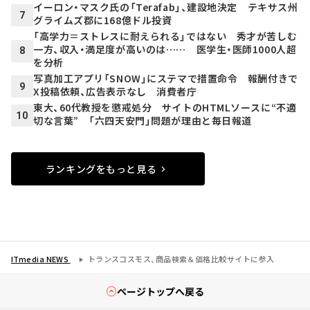
イーロン・マスク氏の「Terafab」、建設地決定 テキサス州
7
グライムズ郡に168億ドル投資
「高学力＝ストレスに耐えられる」ではない 秀才が苦しむ
一方、収入・満足度が高いのは…… 医学生・医師1000人超
8
を分析
写真加工アプリ「SNOW」にステマで措置命令 報酬付きで
9
X投稿依頼、広告表示なし 消費者庁
東大、60代教授を懲戒処分 サイトのHTMLソースに“不適
10
切な言葉” 「六四天安門」問題が理由と毎日報道
ランキングをもっと見る
ITmedia NEWS
トランスコスモス、商品検索＆価格比較サイトに参入
ページトップへ戻る