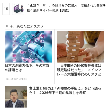
「正規ユーザー」を隠れみのに侵入 信頼された基盤を
狙う最新サイバー脅威【調査】
今、あなたにオススメ
日本の創薬力低下、その本当
「日本IBMのNHK案件失敗は
の課題とは
既定路線だった」 メインフ
レーム大撤退時代のリスクと
教訓
PR(三菱総合研究所)
富士通とNECは「AI需要の手応え」をどう語っ
た？ 2026年下半期の見通しを考察