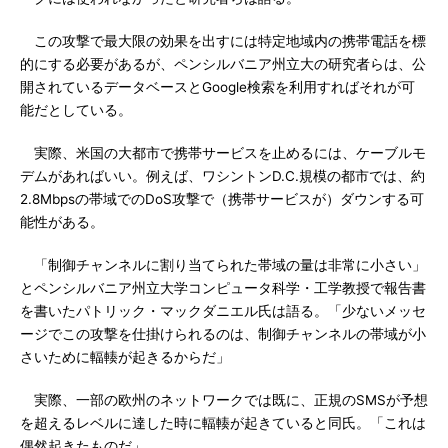
この攻撃で最大限の効果を出すには特定地域内の携帯電話を標
的にする必要があるが、ペンシルバニア州立大の研究者らは、公
開されているデータベースとGoogle検索を利用すればそれが可
能だとしている。
実際、米国の大都市で携帯サービスを止めるには、ケーブルモ
デムがあればいい。例えば、ワシントンD.C.規模の都市では、約
2.8Mbpsの帯域でのDoS攻撃で（携帯サービスが）ダウンする可
能性がある。
「制御チャンネルに割り当てられた帯域の量は非常に小さい」
とペンシルバニア州立大学コンピュータ科学・工学教授で報告書
を書いたパトリック・マックダニエル氏は語る。「少ないメッセ
ージでこの攻撃を仕掛けられるのは、制御チャンネルの帯域が小
さいために輻輳が起きるからだ」
実際、一部の欧州のネットワークでは既に、正規のSMSが予想
を超えるレベルに達した時に輻輳が起きていると同氏。「これは
偶然起きたものだ」