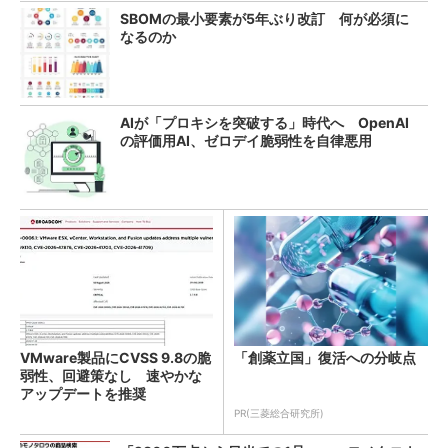
SBOMの最小要素が5年ぶり改訂 何が必須に
なるのか
AIが「プロキシを突破する」時代へ OpenAI
の評価用AI、ゼロデイ脆弱性を自律悪用
VMware製品にCVSS 9.8の脆
「創薬立国」復活への分岐点
弱性、回避策なし 速やかな
アップデートを推奨
PR(三菱総合研究所)