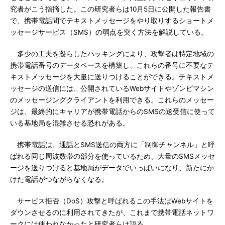
究者がこう指摘した。この研究者らは10月5日に公開した報告書
で、携帯電話間でテキストメッセージをやり取りするショートメ
ッセージサービス（SMS）の弱点を突く方法を解説している。
多少の工夫を凝らしたハッキングにより、攻撃者は特定地域の
携帯電話番号のデータベースを構築し、これらの番号に不要なテ
キストメッセージを大量に送りつけることができる。テキストメ
ッセージの送信には、公開されているWebサイトやゾンビマシン
のメッセージングクライアントを利用できる。これらのメッセー
ジは、最終的にキャリアが携帯電話からのSMSの送受信に使って
いる基地局を混雑させる恐れがある。
携帯電話は、通話とSMS送信の両方に「制御チャンネル」と呼
ばれる同じ周波数帯の部分を使っているため、大量のSMSメッセ
ージを送りつけると基地局がデータでいっぱいになり、新たにか
けた電話がつながらなくなる。
サービス拒否（DoS）攻撃と呼ばれるこの手法はWebサイトを
ダウンさせるのに利用されてきたが、これまで携帯電話ネットワ
ークには使われなかったと研究者らは語る。