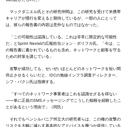
マックダニエル氏とその研究仲間は、この研究を受けて米携帯
キャリアが慣行を変えると期待しているが、一部の人にとって
は、彼らの報告書の内容は意外なものではなかった。
「この可能性は認識している。これは非常に限定的な可能性
だ」とSprint Nextelの広報担当ジョン・ポリフカ氏。「今は、こ
の報告書に書かれているものも含め、ネットワークと顧客を守る
ための対策を講じている」
攻撃が成功しても、せいぜいほとんどのネットワークを短い間
停止させるくらいだと、IDCの無線インフラ調査ディレクター、
シフ・バクシ氏は指摘する。
「すべてのネットワーク事業者はこれを認識せざるを得ない
――単に正規のSMSメッセージングでこうした輻輳を経験したこ
とがあるという理由で」（同氏）
それでもペンシルバニア州立大の研究者らは、この種の攻撃の
リスクを大幅に減らす基本的なアドバイスを幾つか提供している