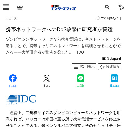
ニュース
2005年10月6日
携帯ネットワークへのDoS攻撃に研究者が警鐘
ゾンビマシンネットワークから携帯電話にテキストメッセージを
送ることで、携帯キャリアのネットワークを輻輳させることがで
きる――大学研究者が警告を発した。（IDG）
[IDG Japan]
PC用表示
関連情報
Share
Post
LINE
Hatena
理論上、中規模サイズのゾンビコンピュータネットワークを用
意すれば、ハッカーは米国の至る所で携帯電話サービスを停止さ
せることができる。米ペンシルバニア州立大学のセキュリティ研