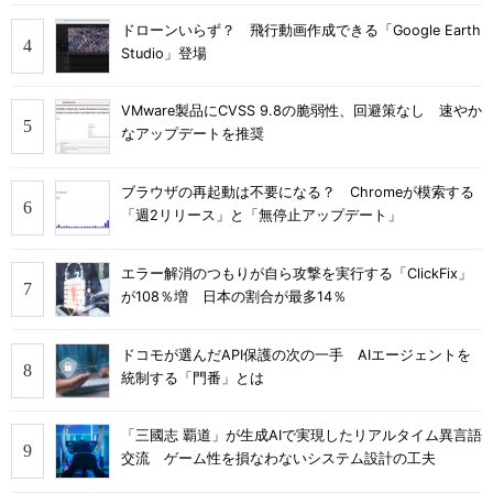
ドローンいらず？ 飛行動画作成できる「Google Earth
Studio」登場
VMware製品にCVSS 9.8の脆弱性、回避策なし 速やか
なアップデートを推奨
ブラウザの再起動は不要になる？ Chromeが模索する
「週2リリース」と「無停止アップデート」
エラー解消のつもりが自ら攻撃を実行する「ClickFix」
が108％増 日本の割合が最多14％
ドコモが選んだAPI保護の次の一手 AIエージェントを
統制する「門番」とは
「三國志 覇道」が生成AIで実現したリアルタイム異言語
交流 ゲーム性を損なわないシステム設計の工夫