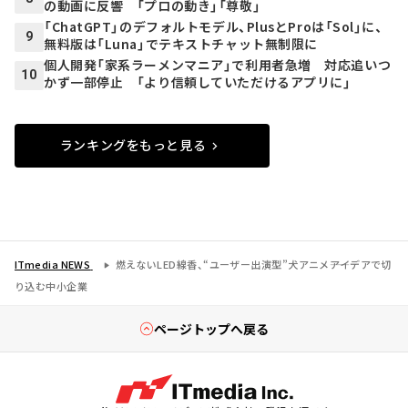
の動画に反響 「プロの動き」「尊敬」
「ChatGPT」のデフォルトモデル、PlusとProは「Sol」に、
9
無料版は「Luna」でテキストチャット無制限に
個人開発「家系ラーメンマニア」で利用者急増 対応追いつ
10
かず一部停止 「より信頼していただけるアプリに」
ランキングをもっと見る
ITmedia NEWS
燃えないLED線香、“ユーザー出演型”犬アニメ――アイデアで切
り込む中小企業
ページトップへ戻る