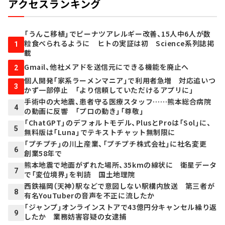
アクセスランキング
「うんこ移植」でピーナツアレルギー改善、15人中6人が数
粒食べられるように ヒトの実証は初 Science系列誌掲
1
載
Gmail、他社メアドを送信元にできる機能を廃止へ
2
個人開発「家系ラーメンマニア」で利用者急増 対応追いつ
3
かず一部停止 「より信頼していただけるアプリに」
手術中の大地震、患者守る医療スタッフ……熊本総合病院
4
の動画に反響 「プロの動き」「尊敬」
「ChatGPT」のデフォルトモデル、PlusとProは「Sol」に、
5
無料版は「Luna」でテキストチャット無制限に
「プチプチ」の川上産業、「プチプチ株式会社」に社名変更
6
創業58年で
熊本地震で地面がずれた場所、35kmの線状に 衛星データ
7
で「変位境界」を判読 国土地理院
西鉄福岡（天神）駅などで意図しない駅構内放送 第三者が
8
有名YouTuberの音声を不正に流したか
「ジャンプ」オンラインストアで43億円分キャンセル繰り返
9
したか 業務妨害容疑の女逮捕