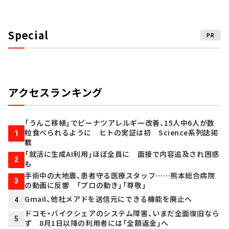
Special
PR
アクセスランキング
「うんこ移植」でピーナツアレルギー改善、15人中6人が数
粒食べられるように ヒトの実証は初 Science系列誌掲
1
載
「就活に生成AI利用」ほぼ全員に 面接で内容追及され困惑
2
も
手術中の大地震、患者守る医療スタッフ……熊本総合病院
3
の動画に反響 「プロの動き」「尊敬」
Gmail、他社メアドを送信元にできる機能を廃止へ
4
ドコモ・バイクシェアのシステム障害、いまだ全面復旧なら
5
ず 8月1日以降の利用者には「全額返金」へ