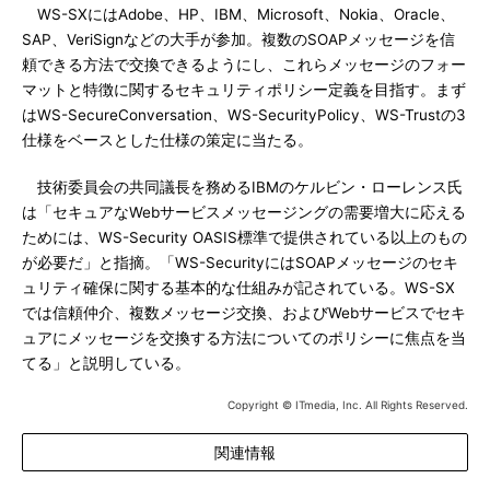
WS-SXにはAdobe、HP、IBM、Microsoft、Nokia、Oracle、
SAP、VeriSignなどの大手が参加。複数のSOAPメッセージを信
頼できる方法で交換できるようにし、これらメッセージのフォー
マットと特徴に関するセキュリティポリシー定義を目指す。まず
はWS-SecureConversation、WS-SecurityPolicy、WS-Trustの3
仕様をベースとした仕様の策定に当たる。
技術委員会の共同議長を務めるIBMのケルビン・ローレンス氏
は「セキュアなWebサービスメッセージングの需要増大に応える
ためには、WS-Security OASIS標準で提供されている以上のもの
が必要だ」と指摘。「WS-SecurityにはSOAPメッセージのセキ
ュリティ確保に関する基本的な仕組みが記されている。WS-SX
では信頼仲介、複数メッセージ交換、およびWebサービスでセキ
ュアにメッセージを交換する方法についてのポリシーに焦点を当
てる」と説明している。
Copyright © ITmedia, Inc. All Rights Reserved.
関連情報