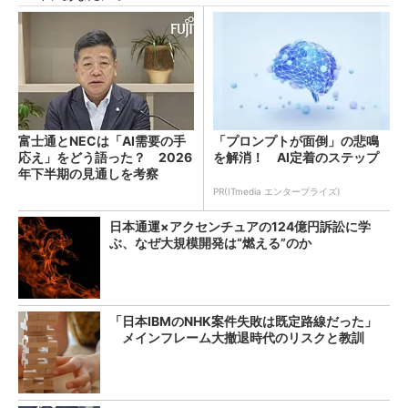
富士通とNECは「AI需要の手
「プロンプトが面倒」の悲鳴
応え」をどう語った？ 2026
を解消！ AI定着のステップ
年下半期の見通しを考察
PR(ITmedia エンタープライズ)
日本通運×アクセンチュアの124億円訴訟に学
ぶ、なぜ大規模開発は“燃える”のか
「日本IBMのNHK案件失敗は既定路線だった」
メインフレーム大撤退時代のリスクと教訓