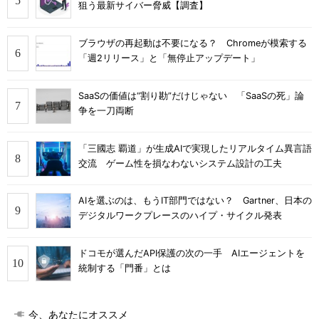
狙う最新サイバー脅威【調査】
ブラウザの再起動は不要になる？ Chromeが模索する
「週2リリース」と「無停止アップデート」
SaaSの価値は“割り勘”だけじゃない 「SaaSの死」論
争を一刀両断
「三國志 覇道」が生成AIで実現したリアルタイム異言語
交流 ゲーム性を損なわないシステム設計の工夫
AIを選ぶのは、もうIT部門ではない？ Gartner、日本の
デジタルワークプレースのハイプ・サイクル発表
ドコモが選んだAPI保護の次の一手 AIエージェントを
統制する「門番」とは
今、あなたにオススメ