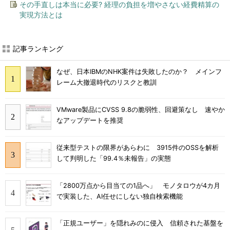
その手直しは本当に必要? 経理の負担を増やさない経費精算の
実現方法とは
記事ランキング
なぜ、日本IBMのNHK案件は失敗したのか？ メインフ
レーム大撤退時代のリスクと教訓
VMware製品にCVSS 9.8の脆弱性、回避策なし 速やか
なアップデートを推奨
従来型テストの限界があらわに 3915件のOSSを解析
して判明した「99.4％未報告」の実態
「2800万点から目当ての1品へ」 モノタロウが4カ月
で実装した、AI任せにしない独自検索機能
「正規ユーザー」を隠れみのに侵入 信頼された基盤を