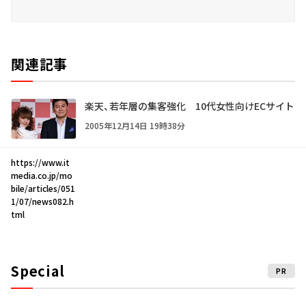
関連記事
楽天、若年層の集客強化 10代女性向けECサイト
2005年12月14日 19時38分
https://www.it
media.co.jp/mo
bile/articles/051
1/07/news082.h
tml
Special
PR