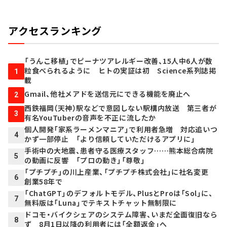
アクセスランキング
「うんこ移植」でピーナツアレルギー改善、15人中6人が数
粒食べられるように ヒトの実証は初 Science系列誌掲
1
載
Gmail、他社メアドを送信元にできる機能を廃止へ
2
西鉄福岡（天神）駅などで意図しない駅構内放送 第三者が
3
有名YouTuberの音声を不正に流したか
個人開発「家系ラーメンマニア」で利用者急増 対応追いつ
4
かず一部停止 「より信頼していただけるアプリに」
手術中の大地震、患者守る医療スタッフ……熊本総合病院
5
の動画に反響 「プロの動き」「尊敬」
「プチプチ」の川上産業、「プチプチ株式会社」に社名変更
6
創業58年で
「ChatGPT」のデフォルトモデル、PlusとProは「Sol」に、
7
無料版は「Luna」でテキストチャット無制限に
ドコモ・バイクシェアのシステム障害、いまだ全面復旧なら
8
ず 8月1日以降の利用者には「全額返金」へ