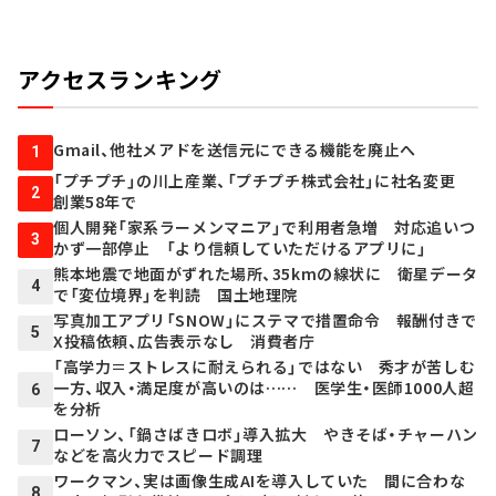
アクセスランキング
Gmail、他社メアドを送信元にできる機能を廃止へ
1
「プチプチ」の川上産業、「プチプチ株式会社」に社名変更
2
創業58年で
個人開発「家系ラーメンマニア」で利用者急増 対応追いつ
3
かず一部停止 「より信頼していただけるアプリに」
熊本地震で地面がずれた場所、35kmの線状に 衛星データ
4
で「変位境界」を判読 国土地理院
写真加工アプリ「SNOW」にステマで措置命令 報酬付きで
5
X投稿依頼、広告表示なし 消費者庁
「高学力＝ストレスに耐えられる」ではない 秀才が苦しむ
一方、収入・満足度が高いのは…… 医学生・医師1000人超
6
を分析
ローソン、「鍋さばきロボ」導入拡大 やきそば・チャーハン
7
などを高火力でスピード調理
ワークマン、実は画像生成AIを導入していた 間に合わな
8