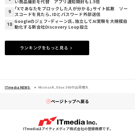
い商品撮影を代替 アプリ通知開封も1.5倍
「Xであなたをブロックした人が分かる」サイト拡散 ソー
9
スコードを見たら、IDとパスワード外部送信
Googleのジェフ・ディーン氏、独立してAI実験を大規模自
10
動化する新会社Discovery Loop設立
ランキングをもっと見る
ITmedia NEWS
Microsoft、Xbox 360の出荷増大
ページトップへ戻る
ITmediaはアイティメディア株式会社の登録商標です。