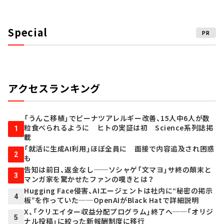
Special
PR
アクセスランキング
「うんこ移植」でピーナツアレルギー改善、15人中6人が数
粒食べられるように ヒトの実証は初 Science系列誌掲
1
載
「就活に生成AI利用」ほぼ全員に 面接で内容追及され困惑
2
も
告知は前日、返金なし──ソシャゲ「文マヨ」サ終の顛末と
3
マンガ家を驚かせたファンの嘆きとは？
Hugging Face侵害、AIエージェントは社内に“秘密の掲示
4
板”を作っていた──OpenAIがBlack Hatで詳細説明
X、「クリエイター収益分配プログラム」終了へ──「オリジ
5
ナル投稿」に絞った新報酬制度に移行