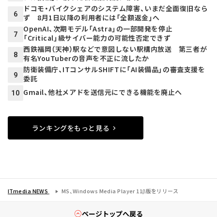
ドコモ・バイクシェアのシステム障害、いまだ全面復旧なら
6
ず 8月1日以降の利用者には「全額返金」へ
OpenAI、次期モデル「Astra」の一部開発を停止
7
「Critical」級サイバー能力の可能性否定できず
西鉄福岡（天神）駅などで意図しない駅構内放送 第三者が
8
有名YouTuberの音声を不正に流したか
防衛装備庁、ITコンサルSHIFTに「AI装備品」の審査支援を
9
委託
Gmail、他社メアドを送信元にできる機能を廃止へ
10
ランキングをもっと見る
ITmedia NEWS
MS、Windows Media Player 11β版をリリース
ページトップへ戻る