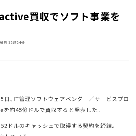
teractive買収でソフト事業を
26日 12時24分
）は7月25日、IT管理ソフトウェアベンダー／サービスプロ
activeを約45億ドルで買収すると発表した。
たり52ドルのキャッシュで取得する契約を締結。