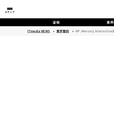
メディア
速報
業界
ITmedia NEWS
業界動向
HP、Mercury Intera