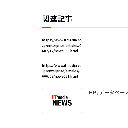
関連記事
https://www.itmedia.co
.jp/enterprise/articles/0
607/12/news033.html
https://www.itmedia.co
.jp/enterprise/articles/0
606/27/news051.html
HP、データベース