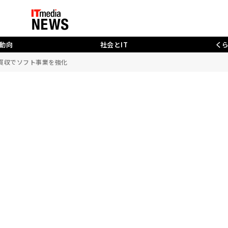
動向
社会とIT
く
ctive買収でソフト事業を強化