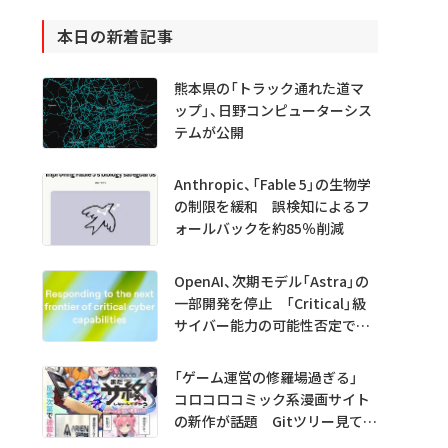
本日の新着記事
熊本県の「トラック通れた道マ
ップ」、日野コンピューターシス
テムが公開
Anthropic、「Fable 5」の生物学
の制限を緩和 誤検知によるフ
ォールバックを約85％削減
OpenAI、次期モデル「Astra」の
一部開発を停止 「Critical」級
サイバー能力の可能性否定でき
ず
「ゲーム運営の修羅場過ぎる」
コロコロコミック系漫画サイト
の新作が話題 Gitツリー見てガ
チャ不具合の犯人探し