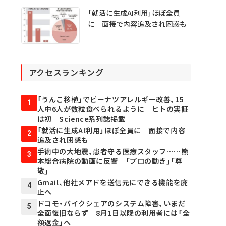
「就活に生成AI利用」ほぼ全員
に 面接で内容追及され困惑も
アクセスランキング
「うんこ移植」でピーナツアレルギー改善、15
1
人中6人が数粒食べられるように ヒトの実証
は初 Science系列誌掲載
「就活に生成AI利用」ほぼ全員に 面接で内容
2
追及され困惑も
手術中の大地震、患者守る医療スタッフ……熊
3
本総合病院の動画に反響 「プロの動き」「尊
敬」
Gmail、他社メアドを送信元にできる機能を廃
4
止へ
ドコモ・バイクシェアのシステム障害、いまだ
5
全面復旧ならず 8月1日以降の利用者には「全
額返金」へ