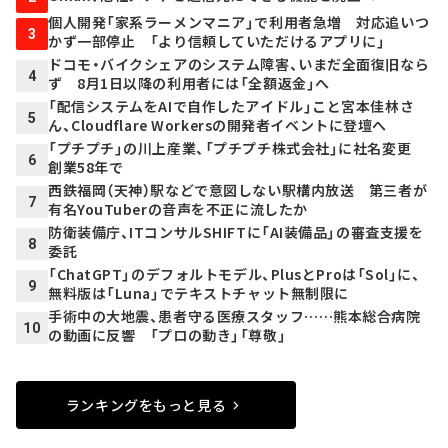
個人開発「家系ラーメンマニア」で利用者急増 対応追いつ
3
かず一部停止 「より信頼していただけるアプリに」
ドコモ・バイクシェアのシステム障害、いまだ全面復旧なら
4
ず 8月1日以降の利用者には「全額返金」へ
「配信システムをAIで自作したアイドル」こと宮本佳林さ
5
ん、Cloudflare Workersの開発者イベントに登壇へ
「プチプチ」の川上産業、「プチプチ株式会社」に社名変更
6
創業58年で
西鉄福岡（天神）駅などで意図しない駅構内放送 第三者が
7
有名YouTuberの音声を不正に流したか
防衛装備庁、ITコンサルSHIFTに「AI装備品」の審査支援を
8
委託
「ChatGPT」のデフォルトモデル、PlusとProは「Sol」に、
9
無料版は「Luna」でテキストチャット無制限に
手術中の大地震、患者守る医療スタッフ……熊本総合病院
10
の動画に反響 「プロの動き」「尊敬」
ランキングをもっと見る