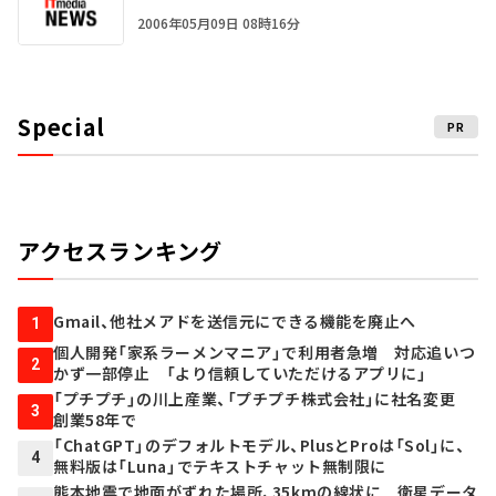
2006年05月09日 08時16分
Special
PR
アクセスランキング
Gmail、他社メアドを送信元にできる機能を廃止へ
1
個人開発「家系ラーメンマニア」で利用者急増 対応追いつ
2
かず一部停止 「より信頼していただけるアプリに」
「プチプチ」の川上産業、「プチプチ株式会社」に社名変更
3
創業58年で
「ChatGPT」のデフォルトモデル、PlusとProは「Sol」に、
4
無料版は「Luna」でテキストチャット無制限に
熊本地震で地面がずれた場所、35kmの線状に 衛星データ