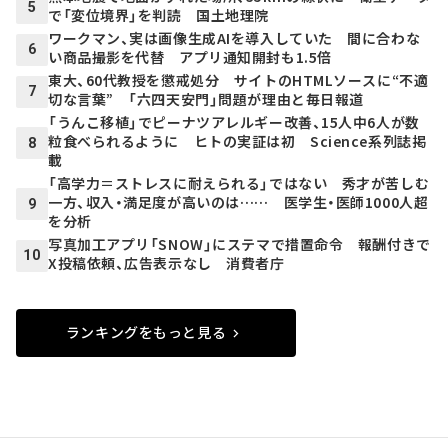
5
で「変位境界」を判読 国土地理院
ワークマン、実は画像生成AIを導入していた 間に合わな
6
い商品撮影を代替 アプリ通知開封も1.5倍
東大、60代教授を懲戒処分 サイトのHTMLソースに“不適
7
切な言葉” 「六四天安門」問題が理由と毎日報道
「うんこ移植」でピーナツアレルギー改善、15人中6人が数
粒食べられるように ヒトの実証は初 Science系列誌掲
8
載
「高学力＝ストレスに耐えられる」ではない 秀才が苦しむ
一方、収入・満足度が高いのは…… 医学生・医師1000人超
9
を分析
写真加工アプリ「SNOW」にステマで措置命令 報酬付きで
10
X投稿依頼、広告表示なし 消費者庁
ランキングをもっと見る