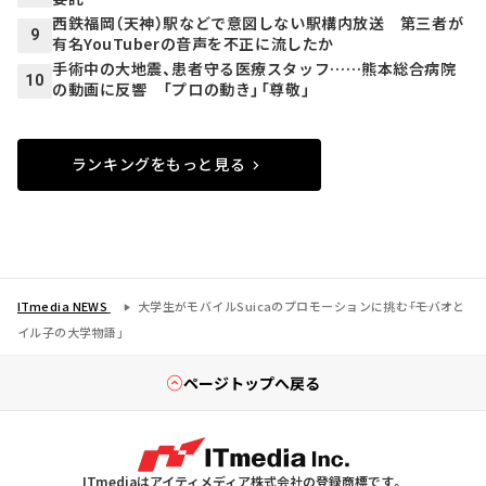
西鉄福岡（天神）駅などで意図しない駅構内放送 第三者が
9
有名YouTuberの音声を不正に流したか
手術中の大地震、患者守る医療スタッフ……熊本総合病院
10
の動画に反響 「プロの動き」「尊敬」
ランキングをもっと見る
ITmedia NEWS
大学生がモバイルSuicaのプロモーションに挑む――「モバオと
イル子の大学物語」
ページトップへ戻る
ITmediaはアイティメディア株式会社の登録商標です。