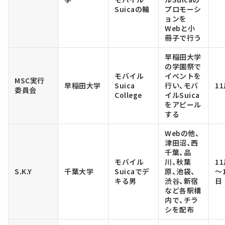
Suicaの輪
プロモーシ
ョンを
Webと小
冊子で行う
早稲田大学
の学園祭で
モバイル
イベントを
MSC実行
早稲田大学
Suica
行い、モバ
1
委員会
College
イルSuica
をアピール
する
Webの他、
津田沼、西
千葉、品
モバイル
川、秋葉
1
S.K.Y
千葉大学
Suicaでデ
原、池袋、
～
キる男
渋谷、新宿
日
など各駅構
内で、チラ
シを配布