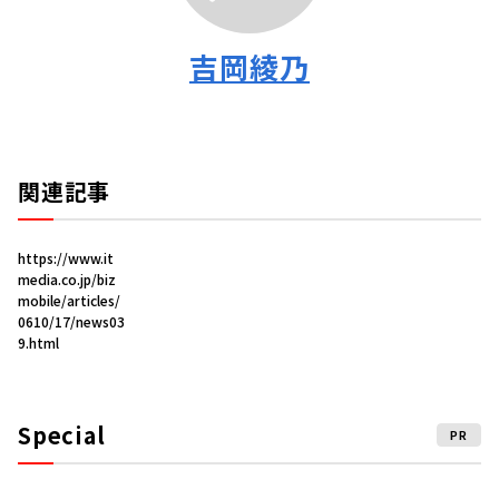
吉岡綾乃
関連記事
https://www.it
media.co.jp/biz
mobile/articles/
0610/17/news03
9.html
Special
PR