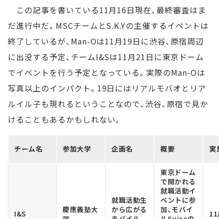
この記事を書いている11月16日現在、最終審査はま
だ進行中だ。MSCチームとS.K.Yの主催するイベントは
終了しているが、Man-Oは11月19日に渋谷、原宿周辺
に出没する予定、チームI&Sは11月21日に東京ドーム
でイベントを行う予定となっている。実際のMan-Oは
写真以上のインパクト。19日にはリアルモバオとリア
ルイル子も現れるということなので、渋谷、原宿で見か
けることもあるかもしれない。
チーム名
参加大学
企画名
概要
実
東京ドーム
で開かれる
就職活動イ
就職活動生
ベントに参
慶應義塾大
から広がる
加、モバイ
I&S
1
学
モバイル
ルSuicaの