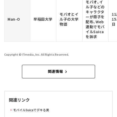
モバオ、イ
ル子などの
キャラクタ
モバオとイ
11
ーが冊子を
Man-O
早稲田大学
ル子の大学
15
配布、Web
物語
日
連動でモバ
イルSuica
を訴求
Copyright © ITmedia, Inc. All Rights Reserved.
関連情報
関連リンク
モバイルSuicaでデキる男