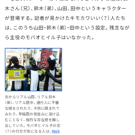
木さん（兄）、鈴木（弟）、山田、田中というキャラクター
が登場する。記者が見かけたキモカワいい（？）人たち
は、このうち山田・鈴木（弟）・田中という設定。残念なが
ら主役のモバオとイル子はいなかった。
左からリアル山田、リアル鈴木
（弟）、リアル田中。通行人に不審
な顔をされたり、子供に囲まれて
みたり、早稲田の街並みに溶け込
むことなく、強烈な存在感を醸し
出していた。モバオとイル子の恋
（？）の行方が気になる人は、
Web