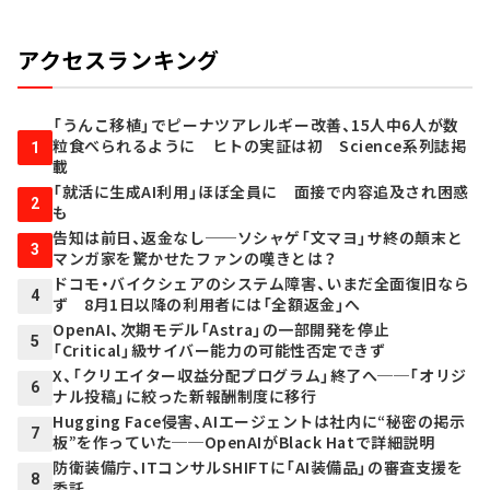
アクセスランキング
「うんこ移植」でピーナツアレルギー改善、15人中6人が数
粒食べられるように ヒトの実証は初 Science系列誌掲
1
載
「就活に生成AI利用」ほぼ全員に 面接で内容追及され困惑
2
も
告知は前日、返金なし──ソシャゲ「文マヨ」サ終の顛末と
3
マンガ家を驚かせたファンの嘆きとは？
ドコモ・バイクシェアのシステム障害、いまだ全面復旧なら
4
ず 8月1日以降の利用者には「全額返金」へ
OpenAI、次期モデル「Astra」の一部開発を停止
5
「Critical」級サイバー能力の可能性否定できず
X、「クリエイター収益分配プログラム」終了へ──「オリジ
6
ナル投稿」に絞った新報酬制度に移行
Hugging Face侵害、AIエージェントは社内に“秘密の掲示
7
板”を作っていた──OpenAIがBlack Hatで詳細説明
防衛装備庁、ITコンサルSHIFTに「AI装備品」の審査支援を
8
委託