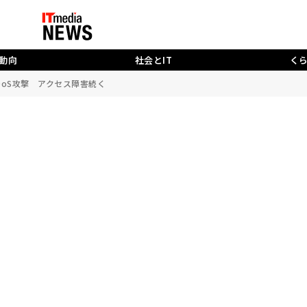
動向
社会とIT
く
にDDoS攻撃 アクセス障害続く