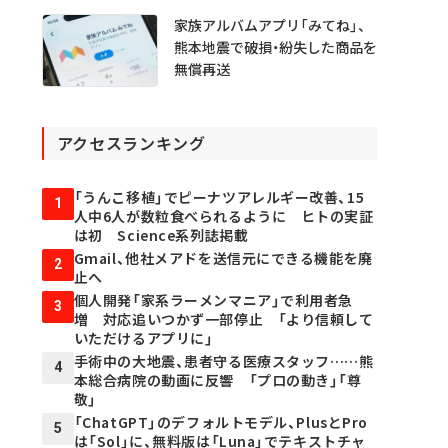
家族アルバムアプリ「みてね」、
熊本地震で破損・紛失した商品を
無償再送
アクセスランキング
「うんこ移植」でピーナツアレルギー改善、15
1
人中6人が数粒食べられるように ヒトの実証
は初 Science系列誌掲載
Gmail、他社メアドを送信元にできる機能を廃
2
止へ
個人開発「家系ラーメンマニア」で利用者急
3
増 対応追いつかず一部停止 「より信頼して
いただけるアプリに」
手術中の大地震、患者守る医療スタッフ……熊
4
本総合病院の動画に反響 「プロの動き」「尊
敬」
「ChatGPT」のデフォルトモデル、PlusとPro
5
は「Sol」に、無料版は「Luna」でテキストチャ