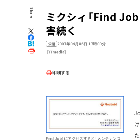
Share
ミクシィ「Find J
害続く
2007年04月06日 17時00分
公開
[ITmedia]
印刷する
ミ
J
け
た
Find Job！にアクセスすると「メンテナンス