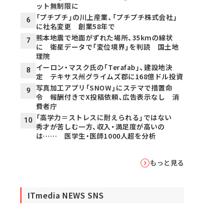
ット無制限に
「プチプチ」の川上産業、「プチプチ株式会社」
6
に社名変更 創業58年で
熊本地震で地面がずれた場所、35kmの線状
7
に 衛星データで「変位境界」を判読 国土地
理院
イーロン・マスク氏の「Terafab」、建設地決
8
定 テキサス州グライムズ郡に168億ドル投資
写真加工アプリ「SNOW」にステマで措置命
9
令 報酬付きでX投稿依頼、広告表示なし 消
費者庁
「高学力＝ストレスに耐えられる」ではない
10
秀才が苦しむ一方、収入・満足度が高いの
は…… 医学生・医師1000人超を分析
もっと見る
ITmedia NEWS SNS