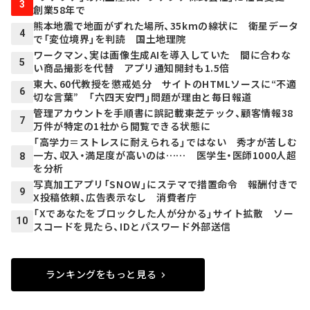
3
創業58年で
熊本地震で地面がずれた場所、35kmの線状に 衛星データ
4
で「変位境界」を判読 国土地理院
ワークマン、実は画像生成AIを導入していた 間に合わな
5
い商品撮影を代替 アプリ通知開封も1.5倍
東大、60代教授を懲戒処分 サイトのHTMLソースに“不適
6
切な言葉” 「六四天安門」問題が理由と毎日報道
管理アカウントを手順書に誤記載――東芝テック、顧客情報38
7
万件が特定の1社から閲覧できる状態に
「高学力＝ストレスに耐えられる」ではない 秀才が苦しむ
一方、収入・満足度が高いのは…… 医学生・医師1000人超
8
を分析
写真加工アプリ「SNOW」にステマで措置命令 報酬付きで
9
X投稿依頼、広告表示なし 消費者庁
「Xであなたをブロックした人が分かる」サイト拡散 ソー
10
スコードを見たら、IDとパスワード外部送信
ランキングをもっと見る