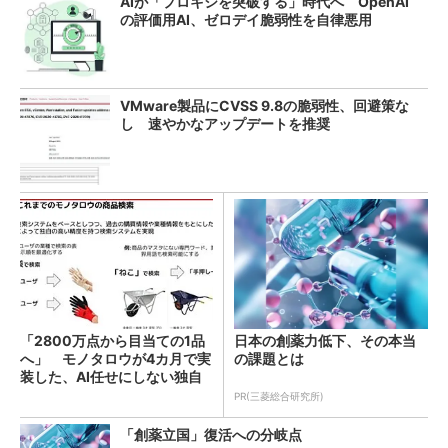
AIが「プロキシを突破する」時代へ OpenAI
の評価用AI、ゼロデイ脆弱性を自律悪用
VMware製品にCVSS 9.8の脆弱性、回避策な
し 速やかなアップデートを推奨
「2800万点から目当ての1品
日本の創薬力低下、その本当
へ」 モノタロウが4カ月で実
の課題とは
装した、AI任せにしない独自
検索機能
PR(三菱総合研究所)
「創薬立国」復活への分岐点