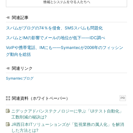
関連記事
スパムがブログの74％を侵食、SMSスパムも問題化
スパムとIMの影響でメールの地位が低下――IDC調べ
VoIPや携帯電話、IMにも――Symantecが2006年のフィッシン
グ動向を総括
関連リンク
Symantecブログ
関連資料（ホワイトペーパー）
PR
ニデックアドバンステクノロジーに学ぶ「UIテスト自動化」
工数削減の秘訣は?
JR西日本ITソリューションズが「監視業務の属人化」を解消
した方法とは?