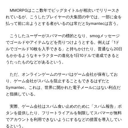
MMORPGはここ数年でビッグタイトルが相次いでリリースさ
れているが、こうしたプレイヤーの大集団の中では、一部に金を
払って前に出ようとする者がいるのは常だとSymantecは言う。
こうしたユーザーがスパマーの標的となり、smogメッセージ
でゴールドやアイテムなどを売りつけようとする。例えば「1ド
ルでゴールド10枚を入手できる」と持ちかけたり、普通なら20日
もかかるようなキャラクターの進化を1日10ドルで達成できると
うたったものなどがあるという。
ただ、オンラインゲームのサーバはゲーム会社が保有してお
り、ゲーム会社がスパムを阻止することもできるはずだと
Symantec。これは、世界に開かれた電子メールにはない利点だ
と指摘している。
実際、ゲーム会社はスパム食い止めのために「スパム報告」ボ
タンを提供したり、フリートライアルを制限してスパマーが無料
でアカウントを利用できないようにするなどの措置を導入してい
るという。