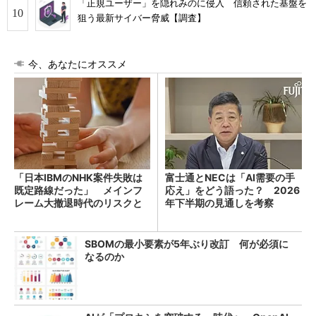
「正規ユーザー」を隠れみのに侵入 信頼された基盤を
狙う最新サイバー脅威【調査】
今、あなたにオススメ
「日本IBMのNHK案件失敗は
富士通とNECは「AI需要の手
既定路線だった」 メインフ
応え」をどう語った？ 2026
レーム大撤退時代のリスクと
年下半期の見通しを考察
教訓
SBOMの最小要素が5年ぶり改訂 何が必須に
なるのか