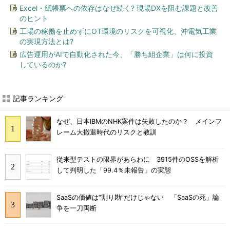
Excel・紙帳票への依存はなぜ続く? 現場DXを阻む課題と改善
のヒント
工場の稼働を止めずにOT環境のリスクを可視化、沖電気工業
の実現方法とは?
広告運用がAIで自動化された今、「勝ち組企業」は何に投資
しているのか?
記事ランキング
なぜ、日本IBMのNHK案件は失敗したのか？ メインフ
レーム大撤退時代のリスクと教訓
従来型テストの限界があらわに 3915件のOSSを解析
して判明した「99.4％未報告」の実態
SaaSの価値は“割り勘”だけじゃない 「SaaSの死」論
争を一刀両断