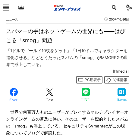
ニュース
2007年6月6日
スパマーの手はネットゲームの世界にも――はび
こる「smog」問題
「1ドルでゴールド10枚をゲット」「1日10ドルでキャラクターを
進化させる」などとうたったスパムの「smog」がMMORPGの世
界で浮上している。
[ITmedia]
PC用表示
関連情報
Share
Post
LINE
Hatena
世界で何百万人ものユーザーがプレイするマルチプレイヤーオ
ンラインゲームの普及に伴い、そのユーザーを標的としたスパム
の「smog」も浮上している。セキュリティSymantecがこの現
象についてブログで解説した。