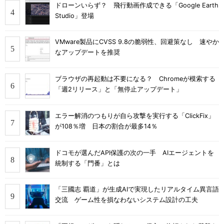
ドローンいらず？ 飛行動画作成できる「Google Earth
Studio」登場
VMware製品にCVSS 9.8の脆弱性、回避策なし 速やか
なアップデートを推奨
ブラウザの再起動は不要になる？ Chromeが模索する
「週2リリース」と「無停止アップデート」
エラー解消のつもりが自ら攻撃を実行する「ClickFix」
が108％増 日本の割合が最多14％
ドコモが選んだAPI保護の次の一手 AIエージェントを
統制する「門番」とは
「三國志 覇道」が生成AIで実現したリアルタイム異言語
交流 ゲーム性を損なわないシステム設計の工夫