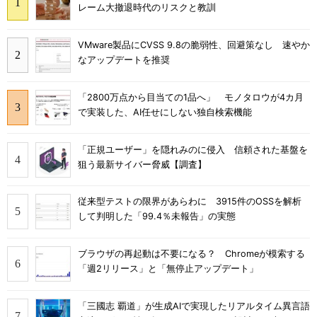
レーム大撤退時代のリスクと教訓
VMware製品にCVSS 9.8の脆弱性、回避策なし 速やか
なアップデートを推奨
「2800万点から目当ての1品へ」 モノタロウが4カ月
で実装した、AI任せにしない独自検索機能
「正規ユーザー」を隠れみのに侵入 信頼された基盤を
狙う最新サイバー脅威【調査】
従来型テストの限界があらわに 3915件のOSSを解析
して判明した「99.4％未報告」の実態
ブラウザの再起動は不要になる？ Chromeが模索する
「週2リリース」と「無停止アップデート」
「三國志 覇道」が生成AIで実現したリアルタイム異言語