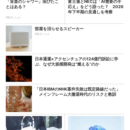
「音楽のシャワー」浴びたこ
富士通とNECは「AI需要の手
とはある？
応え」をどう語った？ 2026
年下半期の見通しを考察
PR(デノン)
部屋を沼らせるスピーカー
PR(デノン)
日本通運×アクセンチュアの124億円訴訟に学
ぶ、なぜ大規模開発は“燃える”のか
「日本IBMのNHK案件失敗は既定路線だった」
メインフレーム大撤退時代のリスクと教訓