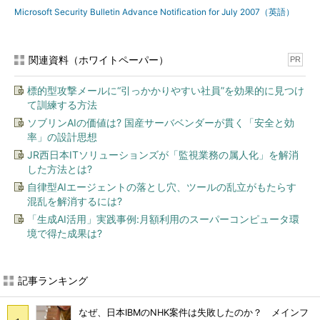
Microsoft Security Bulletin Advance Notification for July 2007（英語）
関連資料（ホワイトペーパー）
PR
標的型攻撃メールに“引っかかりやすい社員”を効果的に見つけ
て訓練する方法
ソブリンAIの価値は? 国産サーバベンダーが貫く「安全と効
率」の設計思想
JR西日本ITソリューションズが「監視業務の属人化」を解消
した方法とは?
自律型AIエージェントの落とし穴、ツールの乱立がもたらす
混乱を解消するには?
「生成AI活用」実践事例:月額利用のスーパーコンピュータ環
境で得た成果は?
記事ランキング
なぜ、日本IBMのNHK案件は失敗したのか？ メインフ