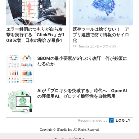
エラー解消のつもりが自ら攻
既存ツールは捨てない！ ア
撃を実行する「ClickFix」が1
プリ連携で防ぐ情報のサイロ
08％増 日本の割合が最多1
化
4％
PR(ITmedia エンタープライズ)
SBOMの最小要素が5年ぶり改訂 何が必須に
なるのか
AIが「プロキシを突破する」時代へ OpenAI
の評価用AI、ゼロデイ脆弱性を自律悪用
Recommended by
Copyright © ITmedia Inc. All Rights Reserved.
ページトップに戻る