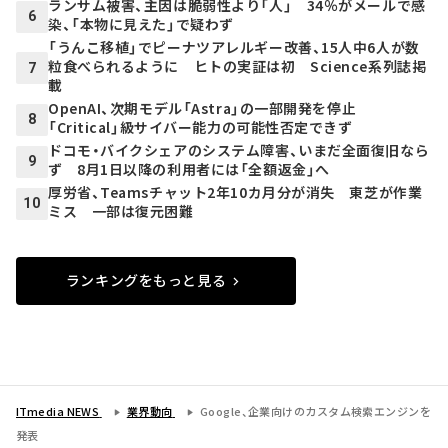
ランサム被害、主因は脆弱性より「人」 34％がメールで感
6
染、「本物に見えた」で疑わず
「うんこ移植」でピーナツアレルギー改善、15人中6人が数
粒食べられるように ヒトの実証は初 Science系列誌掲
7
載
OpenAI、次期モデル「Astra」の一部開発を停止
8
「Critical」級サイバー能力の可能性否定できず
ドコモ・バイクシェアのシステム障害、いまだ全面復旧なら
9
ず 8月1日以降の利用者には「全額返金」へ
厚労省、Teamsチャット2年10カ月分が消失 東芝が作業
10
ミス 一部は復元困難
ランキングをもっと見る
ITmedia NEWS
業界動向
Google、企業向けのカスタム検索エンジンを
発表