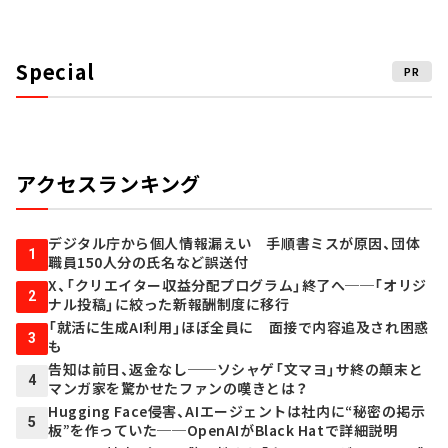
Special
PR
アクセスランキング
デジタル庁から個人情報漏えい 手順書ミスが原因、団体
1
職員150人分の氏名など誤送付
X、「クリエイター収益分配プログラム」終了へ──「オリジ
2
ナル投稿」に絞った新報酬制度に移行
「就活に生成AI利用」ほぼ全員に 面接で内容追及され困惑
3
も
告知は前日、返金なし──ソシャゲ「文マヨ」サ終の顛末と
4
マンガ家を驚かせたファンの嘆きとは？
Hugging Face侵害、AIエージェントは社内に“秘密の掲示
5
板”を作っていた──OpenAIがBlack Hatで詳細説明