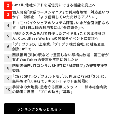
Gmail、他社メアドを送信元にできる機能を廃止へ
2
個人開発「家系ラーメンマニア」で利用者急増 対応追いつ
3
かず一部停止 「より信頼していただけるアプリに」
ドコモ・バイクシェアのシステム障害、いまだ全面復旧なら
4
ず 8月1日以降の利用者には「全額返金」へ
「配信システムをAIで自作したアイドル」こと宮本佳林さ
5
ん、Cloudflare Workersの開発者イベントに登壇へ
「プチプチ」の川上産業、「プチプチ株式会社」に社名変更
6
創業58年で
西鉄福岡（天神）駅などで意図しない駅構内放送 第三者が
7
有名YouTuberの音声を不正に流したか
防衛装備庁、ITコンサルSHIFTに「AI装備品」の審査支援を
8
委託
「ChatGPT」のデフォルトモデル、PlusとProは「Sol」に、
9
無料版は「Luna」でテキストチャット無制限に
手術中の大地震、患者守る医療スタッフ……熊本総合病院
10
の動画に反響 「プロの動き」「尊敬」
ランキングをもっと見る