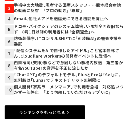
手術中の大地震、患者守る医療スタッフ……熊本総合病院
3
の動画に反響 「プロの動き」「尊敬」
Gmail、他社メアドを送信元にできる機能を廃止へ
4
ドコモ・バイクシェアのシステム障害、いまだ全面復旧なら
5
ず 8月1日以降の利用者には「全額返金」へ
防衛装備庁、ITコンサルSHIFTに「AI装備品」の審査支援を
6
委託
「配信システムをAIで自作したアイドル」こと宮本佳林さ
7
ん、Cloudflare Workersの開発者イベントに登壇へ
西鉄福岡（天神）駅などで意図しない駅構内放送 第三者が
8
有名YouTuberの音声を不正に流したか
「ChatGPT」のデフォルトモデル、PlusとProは「Sol」に、
9
無料版は「Luna」でテキストチャット無制限に
個人開発「家系ラーメンマニア」で利用者急増 対応追いつ
10
かず一部停止 「より信頼していただけるアプリに」
ランキングをもっと見る