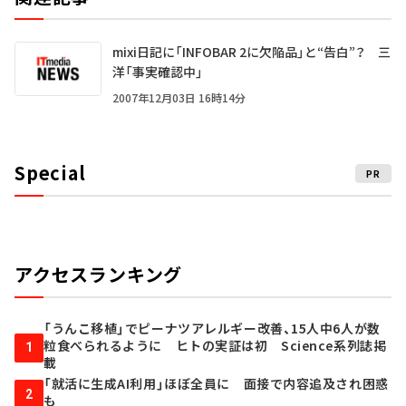
mixi日記に「INFOBAR 2に欠陥品」と“告白”？ 三
洋「事実確認中」
2007年12月03日 16時14分
Special
PR
アクセスランキング
「うんこ移植」でピーナツアレルギー改善、15人中6人が数
粒食べられるように ヒトの実証は初 Science系列誌掲
1
載
「就活に生成AI利用」ほぼ全員に 面接で内容追及され困惑
2
も