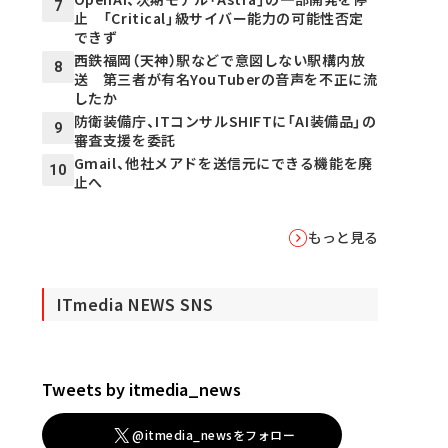
7
止 「Critical」級サイバー能力の可能性否定
できず
西鉄福岡（天神）駅などで意図しない駅構内放
8
送 第三者が有名YouTuberの音声を不正に流
したか
防衛装備庁、ITコンサルSHIFTに「AI装備品」の
9
審査支援を委託
Gmail、他社メアドを送信元にできる機能を廃
10
止へ
もっと見る
ITmedia NEWS SNS
Tweets by itmedia_news
@itmedia_newsをフォロー