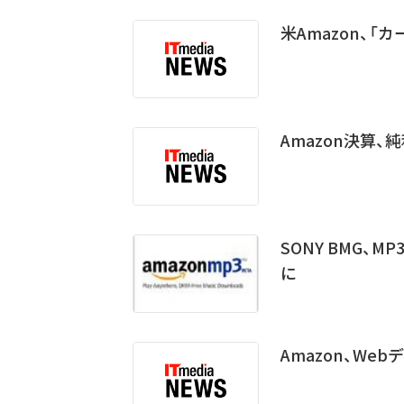
米Amazon、
Amazon決算、
SONY BMG、M
に
Amazon、Web