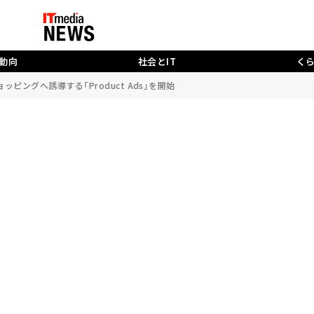
動向
社会とIT
く
ッピングへ誘導する「Product Ads」を開始