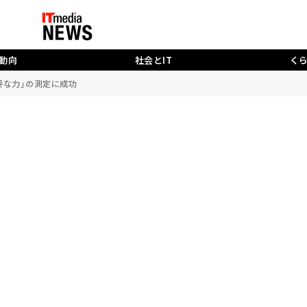
動向
社会とIT
く
必要な力」の測定に成功