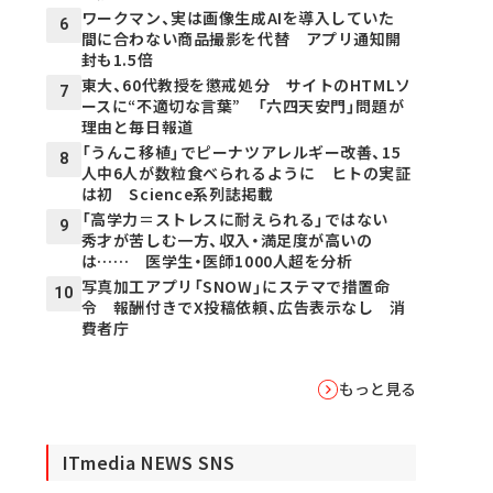
ワークマン、実は画像生成AIを導入していた
6
間に合わない商品撮影を代替 アプリ通知開
封も1.5倍
東大、60代教授を懲戒処分 サイトのHTMLソ
7
ースに“不適切な言葉” 「六四天安門」問題が
理由と毎日報道
「うんこ移植」でピーナツアレルギー改善、15
8
人中6人が数粒食べられるように ヒトの実証
は初 Science系列誌掲載
「高学力＝ストレスに耐えられる」ではない
9
秀才が苦しむ一方、収入・満足度が高いの
は…… 医学生・医師1000人超を分析
写真加工アプリ「SNOW」にステマで措置命
10
令 報酬付きでX投稿依頼、広告表示なし 消
費者庁
もっと見る
ITmedia NEWS SNS