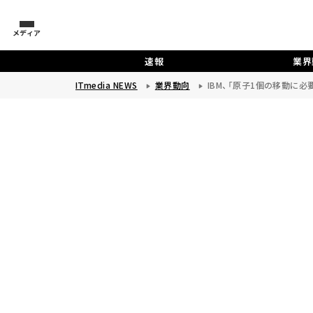
メディア
速報
業界
ITmedia NEWS
業界動向
IBM、「原子1個の移動に