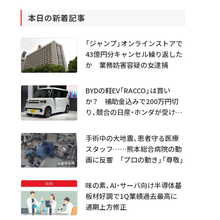
本日の新着記事
「ジャンプ」オンラインストアで
43億円分キャンセル繰り返した
か 業務妨害容疑の女逮捕
BYDの軽EV「RACCO」は買い
か？ 補助金込みで200万円切
り、競合の日産・ホンダが受ける
衝撃
手術中の大地震、患者守る医療
スタッフ……熊本総合病院の動
画に反響 「プロの動き」「尊敬」
味の素、AI・サーバ向け半導体基
板材好調で1Q業績過去最高に
通期上方修正