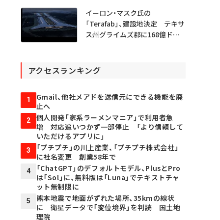
イーロン・マスク氏の
「Terafab」、建設地決定 テキサ
ス州グライムズ郡に168億ドル
投資
アクセスランキング
Gmail、他社メアドを送信元にできる機能を廃
1
止へ
個人開発「家系ラーメンマニア」で利用者急
2
増 対応追いつかず一部停止 「より信頼して
いただけるアプリに」
「プチプチ」の川上産業、「プチプチ株式会社」
3
に社名変更 創業58年で
「ChatGPT」のデフォルトモデル、PlusとPro
4
は「Sol」に、無料版は「Luna」でテキストチャ
ット無制限に
熊本地震で地面がずれた場所、35kmの線状
5
に 衛星データで「変位境界」を判読 国土地
理院