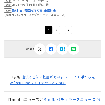
2008年05月01日 11時01分
公開
2008年05月14日 08時37分
更新
取材・文：堀田純司 写真：金澤智康
著者
[講談社Moura ザ・ビッグバチェラーズニュース]
1
2
Share
→後編：
違法と合法の敷居があいまい──作り手から見
た「YouTube」、ガイナックスに聞く
ITmediaニュースと
MouRaバチェラーズニュース