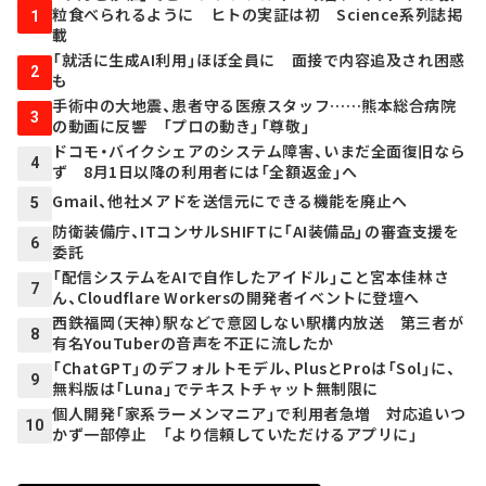
粒食べられるように ヒトの実証は初 Science系列誌掲
1
載
「就活に生成AI利用」ほぼ全員に 面接で内容追及され困惑
2
も
手術中の大地震、患者守る医療スタッフ……熊本総合病院
3
の動画に反響 「プロの動き」「尊敬」
ドコモ・バイクシェアのシステム障害、いまだ全面復旧なら
4
ず 8月1日以降の利用者には「全額返金」へ
Gmail、他社メアドを送信元にできる機能を廃止へ
5
防衛装備庁、ITコンサルSHIFTに「AI装備品」の審査支援を
6
委託
「配信システムをAIで自作したアイドル」こと宮本佳林さ
7
ん、Cloudflare Workersの開発者イベントに登壇へ
西鉄福岡（天神）駅などで意図しない駅構内放送 第三者が
8
有名YouTuberの音声を不正に流したか
「ChatGPT」のデフォルトモデル、PlusとProは「Sol」に、
9
無料版は「Luna」でテキストチャット無制限に
個人開発「家系ラーメンマニア」で利用者急増 対応追いつ
10
かず一部停止 「より信頼していただけるアプリに」