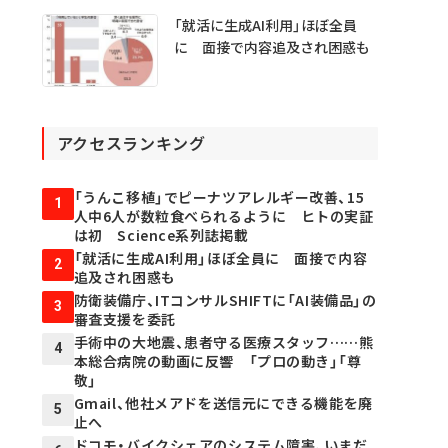
「就活に生成AI利用」ほぼ全員
に 面接で内容追及され困惑も
アクセスランキング
「うんこ移植」でピーナツアレルギー改善、15
1
人中6人が数粒食べられるように ヒトの実証
は初 Science系列誌掲載
「就活に生成AI利用」ほぼ全員に 面接で内容
2
追及され困惑も
防衛装備庁、ITコンサルSHIFTに「AI装備品」の
3
審査支援を委託
手術中の大地震、患者守る医療スタッフ……熊
4
本総合病院の動画に反響 「プロの動き」「尊
敬」
Gmail、他社メアドを送信元にできる機能を廃
5
止へ
ドコモ・バイクシェアのシステム障害、いまだ