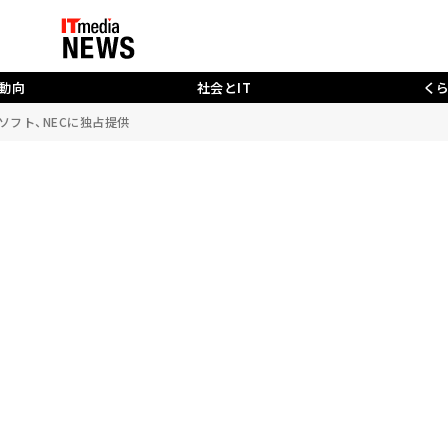
動向
社会とIT
く
ソフト、NECに独占提供