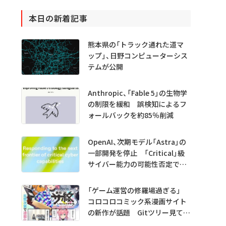
本日の新着記事
熊本県の「トラック通れた道マ
ップ」、日野コンピューターシス
テムが公開
Anthropic、「Fable 5」の生物学
の制限を緩和 誤検知によるフ
ォールバックを約85％削減
OpenAI、次期モデル「Astra」の
一部開発を停止 「Critical」級
サイバー能力の可能性否定でき
ず
「ゲーム運営の修羅場過ぎる」
コロコロコミック系漫画サイト
の新作が話題 Gitツリー見てガ
チャ不具合の犯人探し