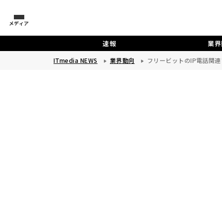
メディア
速報
業界
ITmedia NEWS
業界動向
フリービットのIP電話関連