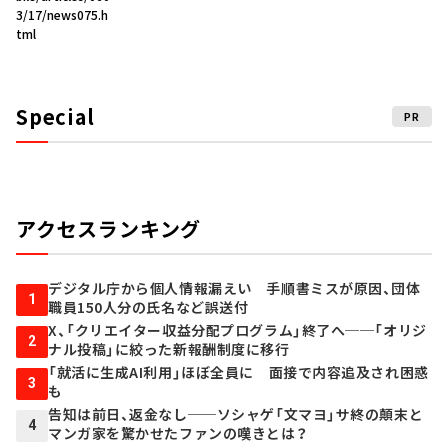
3/17/news075.h
tml
Special
PR
アクセスランキング
デジタル庁から個人情報漏えい 手順書ミスが原因、団体
1
職員150人分の氏名など誤送付
X、「クリエイター収益分配プログラム」終了へ──「オリジ
2
ナル投稿」に絞った新報酬制度に移行
「就活に生成AI利用」ほぼ全員に 面接で内容追及され困惑
3
も
告知は前日、返金なし──ソシャゲ「文マヨ」サ終の顛末と
4
マンガ家を驚かせたファンの嘆きとは？