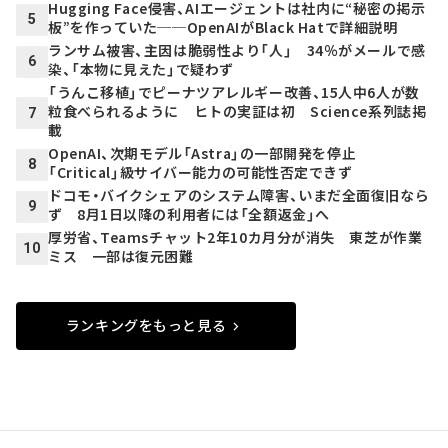
Hugging Face侵害、AIエージェントは社内に“秘密の掲示
5
板”を作っていた──OpenAIがBlack Hatで詳細説明
ランサム被害、主因は脆弱性より「人」 34％がメールで感
6
染、「本物に見えた」で疑わず
「うんこ移植」でピーナツアレルギー改善、15人中6人が数
粒食べられるように ヒトの実証は初 Science系列誌掲
7
載
OpenAI、次期モデル「Astra」の一部開発を停止
8
「Critical」級サイバー能力の可能性否定できず
ドコモ・バイクシェアのシステム障害、いまだ全面復旧なら
9
ず 8月1日以降の利用者には「全額返金」へ
厚労省、Teamsチャット2年10カ月分が消失 東芝が作業
10
ミス 一部は復元困難
ランキングをもっと見る