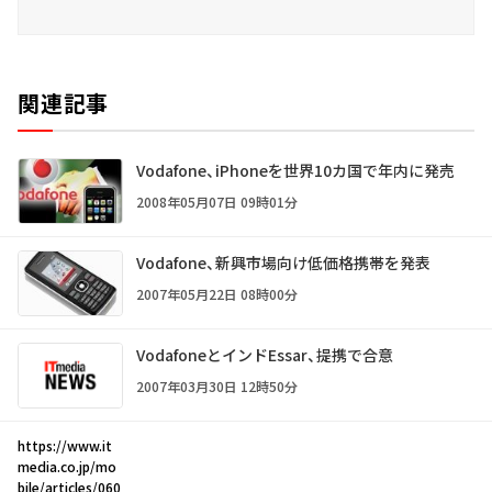
関連記事
Vodafone、iPhoneを世界10カ国で年内に発売
2008年05月07日 09時01分
Vodafone、新興市場向け低価格携帯を発表
2007年05月22日 08時00分
VodafoneとインドEssar、提携で合意
2007年03月30日 12時50分
https://www.it
media.co.jp/mo
bile/articles/060