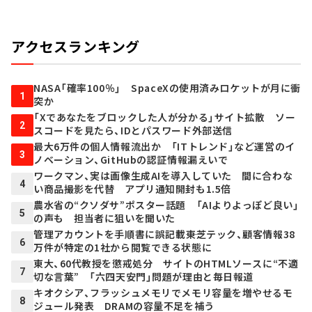
アクセスランキング
NASA「確率100％」 SpaceXの使用済みロケットが月に衝
1
突か
「Xであなたをブロックした人が分かる」サイト拡散 ソー
2
スコードを見たら、IDとパスワード外部送信
最大6万件の個人情報流出か 「ITトレンド」など運営のイ
3
ノベーション、GitHubの認証情報漏えいで
ワークマン、実は画像生成AIを導入していた 間に合わな
4
い商品撮影を代替 アプリ通知開封も1.5倍
農水省の“クソダサ”ポスター話題 「AIよりよっぽど良い」
5
の声も 担当者に狙いを聞いた
管理アカウントを手順書に誤記載――東芝テック、顧客情報38
6
万件が特定の1社から閲覧できる状態に
東大、60代教授を懲戒処分 サイトのHTMLソースに“不適
7
切な言葉” 「六四天安門」問題が理由と毎日報道
キオクシア、フラッシュメモリでメモリ容量を増やせるモ
8
ジュール発表 DRAMの容量不足を補う