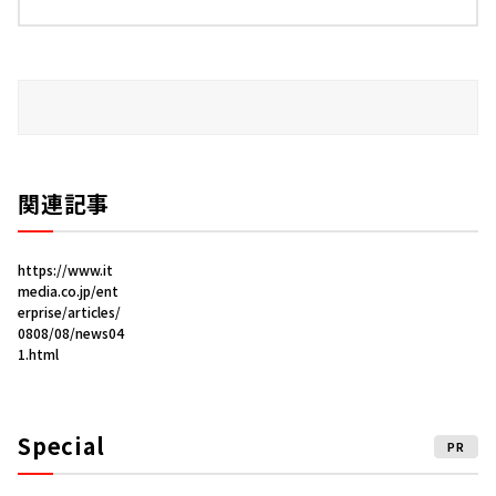
関連記事
https://www.it
media.co.jp/ent
erprise/articles/
0808/08/news04
1.html
Special
PR