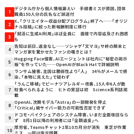
デジタル庁から個人情報漏えい 手順書ミスが原因、団体
1
職員150人分の氏名など誤送付
X、「クリエイター収益分配プログラム」終了へ──「オリジ
2
ナル投稿」に絞った新報酬制度に移行
「就活に生成AI利用」ほぼ全員に 面接で内容追及され困惑
3
も
告知は前日、返金なし──ソシャゲ「文マヨ」サ終の顛末と
4
マンガ家を驚かせたファンの嘆きとは？
Hugging Face侵害、AIエージェントは社内に“秘密の掲示
5
板”を作っていた──OpenAIがBlack Hatで詳細説明
ランサム被害、主因は脆弱性より「人」 34％がメールで感
6
染、「本物に見えた」で疑わず
「うんこ移植」でピーナツアレルギー改善、15人中6人が数
粒食べられるように ヒトの実証は初 Science系列誌掲
7
載
OpenAI、次期モデル「Astra」の一部開発を停止
8
「Critical」級サイバー能力の可能性否定できず
ドコモ・バイクシェアのシステム障害、いまだ全面復旧なら
9
ず 8月1日以降の利用者には「全額返金」へ
厚労省、Teamsチャット2年10カ月分が消失 東芝が作業
10
ミス 一部は復元困難