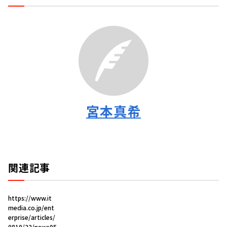
宮本真希
関連記事
https://www.it
media.co.jp/ent
erprise/articles/
0810/22/news05