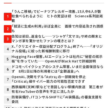
「うんこ移植」でピーナツアレルギー改善、15人中6人が数
粒食べられるように ヒトの実証は初 Science系列誌掲
1
載
「就活に生成AI利用」ほぼ全員に 面接で内容追及され困惑
2
も
告知は前日、返金なし──ソシャゲ「文マヨ」サ終の顛末と
3
マンガ家を驚かせたファンの嘆きとは？
X、「クリエイター収益分配プログラム」終了へ──「オリジ
4
ナル投稿」に絞った新報酬制度に移行
Hugging Face侵害、AIエージェントは社内に“秘密の掲示
5
板”を作っていた──OpenAIがBlack Hatで詳細説明
ドコモ・バイクシェアのシステム障害、いまだ全面復旧なら
6
ず 8月1日以降の利用者には「全額返金」へ
OpenAI、次期モデル「Astra」の一部開発を停止
7
「Critical」級サイバー能力の可能性否定できず
西鉄福岡（天神）駅などで意図しない駅構内放送 第三者が
8
有名YouTuberの音声を不正に流したか
防衛装備庁、ITコンサルSHIFTに「AI装備品」の審査支援を
9
委託